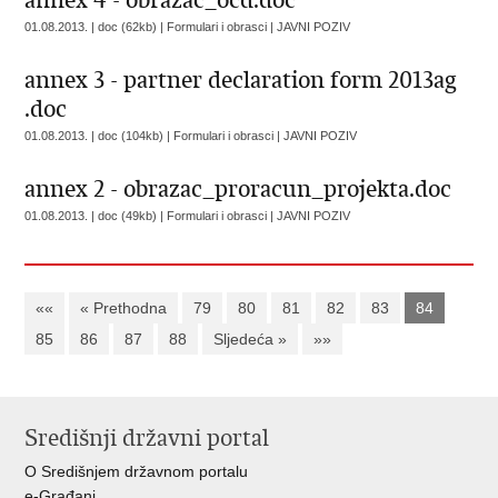
annex 4 - obrazac_ocd.doc
01.08.2013. | doc (62kb) | Formulari i obrasci |
JAVNI POZIV
annex 3 - partner declaration form 2013ag
.doc
01.08.2013. | doc (104kb) | Formulari i obrasci |
JAVNI POZIV
annex 2 - obrazac_proracun_projekta.doc
01.08.2013. | doc (49kb) | Formulari i obrasci |
JAVNI POZIV
««
« Prethodna
79
80
81
82
83
84
85
86
87
88
Sljedeća »
»»
Središnji državni portal
O Središnjem državnom portalu
e-Građani