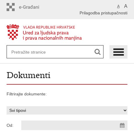
Preskoči
A
A
na
Prilagodba pristupačnosti
glavni
sadržaj
Dokumenti
Filtrirajte dokumente:
Od: