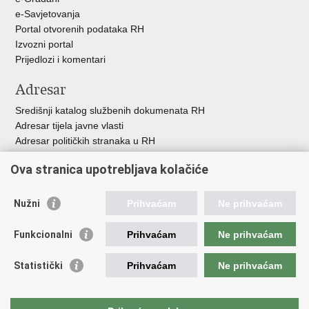
e-Savjetovanja
Portal otvorenih podataka RH
Izvozni portal
Prijedlozi i komentari
Adresar
Središnji katalog službenih dokumenata RH
Adresar tijela javne vlasti
Adresar političkih stranaka u RH
Popis dužnosnika u RH
Ova stranica upotrebljava kolačiće
Besplatni telefoni javne uprave
Pozivi za žurnu pomoć
Nužni
Prihvaćam
Ne prihvaćam
Važne poveznice
Funkcionalni
Prihvaćam
Ne prihvaćam
Vlada Republike Hrvatske
Hrvatski sabor
Statistički
Prihvaćam
Ne prihvaćam
Savjet za nacionalne manjine
Europski sud za ljudska prava
Okvirna konvencija za zaštitu nacionalnih manjina