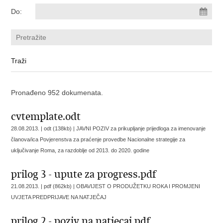
Do:
Pronađeno 952 dokumenata.
cvtemplate.odt
28.08.2013. | odt (138kb) |
JAVNI POZIV za prikupljanje prijedloga za imenovanje
članova/ica Povjerenstva za praćenje provedbe Nacionalne strategije za
uključivanje Roma, za razdoblje od 2013. do 2020. godine
prilog 3 - upute za progress.pdf
21.08.2013. | pdf (862kb) |
OBAVIJEST O PRODUŽETKU ROKA I PROMJENI
UVJETA PREDPRIJAVE NA NATJEČAJ
prilog 2 - poziv na natjecaj.pdf