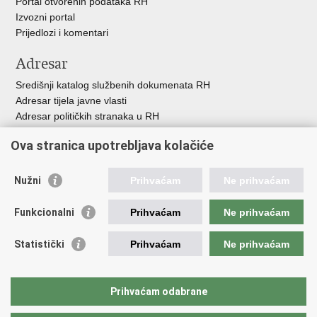
Portal otvorenih podataka RH
Izvozni portal
Prijedlozi i komentari
Adresar
Središnji katalog službenih dokumenata RH
Adresar tijela javne vlasti
Adresar političkih stranaka u RH
Popis dužnosnika u RH
Ova stranica upotrebljava kolačiće
Besplatni telefoni javne uprave
Pozivi za žurnu pomoć
Nužni
Prihvaćam
Ne prihvaćam
Važne poveznice
Funkcionalni
Prihvaćam
Ne prihvaćam
Vlada Republike Hrvatske
Hrvatski sabor
Statistički
Prihvaćam
Ne prihvaćam
Savjet za nacionalne manjine
Europski sud za ljudska prava
Okvirna konvencija za zaštitu nacionalnih manjina
Prihvaćam odabrane
Ured zastupnika RH pred Eur.sudom za ljudska prava