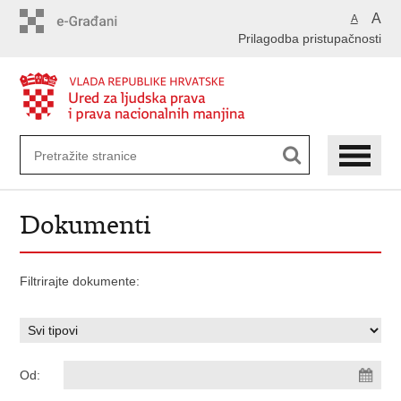
Preskoči
A
A
na
Prilagodba pristupačnosti
glavni
sadržaj
Dokumenti
Filtrirajte dokumente:
Od: