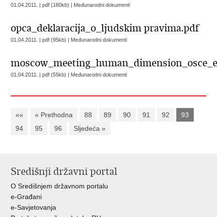
01.04.2011. | pdf (180kb) |
Međunarodni dokumenti
opca_deklaracija_o_ljudskim pravima.pdf
01.04.2011. | pdf (95kb) |
Međunarodni dokumenti
moscow_meeting_human_dimension_osce_e
01.04.2011. | pdf (55kb) |
Međunarodni dokumenti
««
« Prethodna
88
89
90
91
92
93
94
95
96
Sljedeća »
Središnji državni portal
O Središnjem državnom portalu
e-Građani
e-Savjetovanja