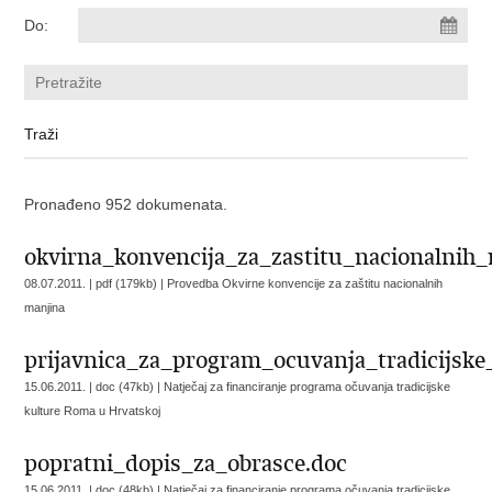
Do:
Pronađeno 952 dokumenata.
okvirna_konvencija_za_zastitu_nacionalnih_
08.07.2011. | pdf (179kb) |
Provedba Okvirne konvencije za zaštitu nacionalnih
manjina
prijavnica_za_program_ocuvanja_tradicijsk
15.06.2011. | doc (47kb) |
Natječaj za financiranje programa očuvanja tradicijske
kulture Roma u Hrvatskoj
popratni_dopis_za_obrasce.doc
15.06.2011. | doc (48kb) |
Natječaj za financiranje programa očuvanja tradicijske