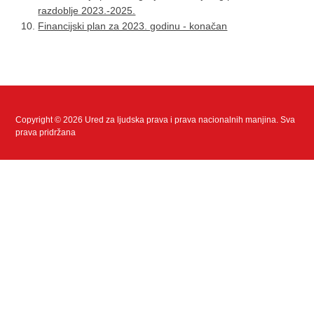
razdoblje 2023.-2025.
Financijski plan za 2023. godinu - konačan
Copyright © 2026 Ured za ljudska prava i prava nacionalnih manjina. Sva
prava pridržana