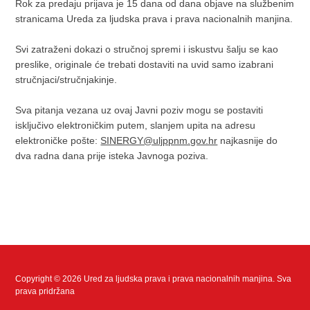
Rok za predaju prijava je 15 dana od dana objave na službenim
stranicama Ureda za ljudska prava i prava nacionalnih manjina.
Svi zatraženi dokazi o stručnoj spremi i iskustvu šalju se kao
preslike, originale će trebati dostaviti na uvid samo izabrani
stručnjaci/stručnjakinje.
Sva pitanja vezana uz ovaj Javni poziv mogu se postaviti
isključivo elektroničkim putem, slanjem upita na adresu
elektroničke pošte:
SINERGY@uljppnm.gov.hr
najkasnije do
dva radna dana prije isteka Javnoga poziva.
Copyright © 2026 Ured za ljudska prava i prava nacionalnih manjina. Sva
prava pridržana