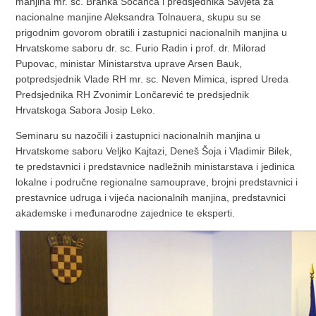
manjina mr. sc. Branka Sočanca i predsjednika Savjeta za
nacionalne manjine Aleksandra Tolnauera, skupu su se
prigodnim govorom obratili i zastupnici nacionalnih manjina u
Hrvatskome saboru dr. sc. Furio Radin i prof. dr. Milorad
Pupovac, ministar Ministarstva uprave Arsen Bauk,
potpredsjednik Vlade RH mr. sc. Neven Mimica, ispred Ureda
Predsjednika RH Zvonimir Lončarević te predsjednik
Hrvatskoga Sabora Josip Leko.
Seminaru su nazočili i zastupnici nacionalnih manjina u
Hrvatskome saboru Veljko Kajtazi, Deneš Šoja i Vladimir Bilek,
te predstavnici i predstavnice nadležnih ministarstava i jedinica
lokalne i područne regionalne samouprave, brojni predstavnici i
prestavnice udruga i vijeća nacionalnih manjina, predstavnici
akademske i međunarodne zajednice te eksperti.