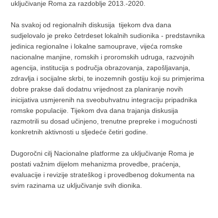
uključivanje Roma za razdoblje 2013.-2020.
Na svakoj od regionalnih diskusija tijekom dva dana
sudjelovalo je preko četrdeset lokalnih sudionika - predstavnika
jedinica regionalne i lokalne samouprave, vijeća romske
nacionalne manjine, romskih i proromskih udruga, razvojnih
agencija, institucija s područja obrazovanja, zapošljavanja,
zdravlja i socijalne skrbi, te inozemnih gostiju koji su primjerima
dobre prakse dali dodatnu vrijednost za planiranje novih
inicijativa usmjerenih na sveobuhvatnu integraciju pripadnika
romske populacije. Tijekom dva dana trajanja diskusija
razmotrili su dosad učinjeno, trenutne prepreke i mogućnosti
konkretnih aktivnosti u sljedeće četiri godine.
Dugoročni cilj Nacionalne platforme za uključivanje Roma je
postati važnim dijelom mehanizma provedbe, praćenja,
evaluacije i revizije strateškog i provedbenog dokumenta na
svim razinama uz uključivanje svih dionika.