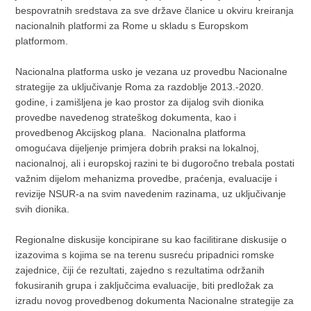
bespovratnih sredstava za sve države članice u okviru kreiranja
nacionalnih platformi za Rome u skladu s Europskom
platformom.
Nacionalna platforma usko je vezana uz provedbu Nacionalne
strategije za uključivanje Roma za razdoblje 2013.-2020.
godine, i zamišljena je kao prostor za dijalog svih dionika
provedbe navedenog strateškog dokumenta, kao i
provedbenog Akcijskog plana. Nacionalna platforma
omogućava dijeljenje primjera dobrih praksi na lokalnoj,
nacionalnoj, ali i europskoj razini te bi dugoročno trebala postati
važnim dijelom mehanizma provedbe, praćenja, evaluacije i
revizije NSUR-a na svim navedenim razinama, uz uključivanje
svih dionika.
Regionalne diskusije koncipirane su kao facilitirane diskusije o
izazovima s kojima se na terenu susreću pripadnici romske
zajednice, čiji će rezultati, zajedno s rezultatima održanih
fokusiranih grupa i zaključcima evaluacije, biti predložak za
izradu novog provedbenog dokumenta Nacionalne strategije za