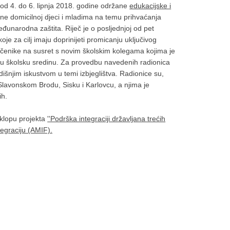
d 4. do 6. lipnja 2018. godine održane
edukacijske i
ne domicilnoj djeci i mladima na temu prihvaćanja
đunarodna zaštita. Riječ je o posljednjoj od pet
koje za cilj imaju doprinijeti promicanju uključivog
 učenike na susret s novim školskim kolegama kojima je
vu školsku sredinu. Za provedbu navedenih radionica
odišnjim iskustvom u temi izbjeglištva. Radionice su,
lavonskom Brodu, Sisku i Karlovcu, a njima je
ih.
klopu projekta
''Podrška integraciji državljana trećih
egraciju (AMIF).