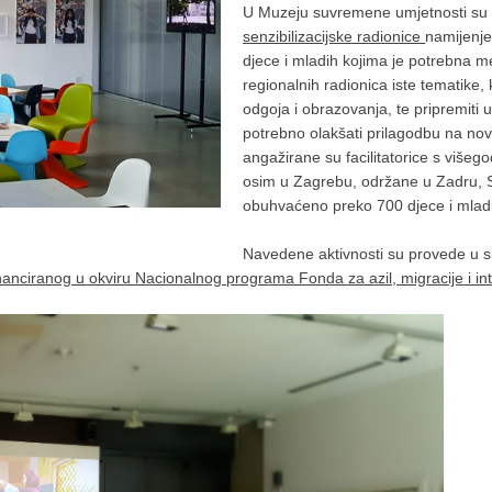
U Muzeju suvremene umjetnosti su o
senzibilizacijske radionice
namijenje
djece i mladih kojima je potrebna me
regionalnih radionica iste tematike, 
odgoja i obrazovanja, te pripremiti
potrebno olakšati prilagodbu na no
angažirane su facilitatorice s višeg
osim u Zagrebu, održane u Zadru, S
obuhvaćeno preko 700 djece i mlad
Navedene aktivnosti su provede u s
anciranog u okviru Nacionalnog programa Fonda za azil, migracije i int