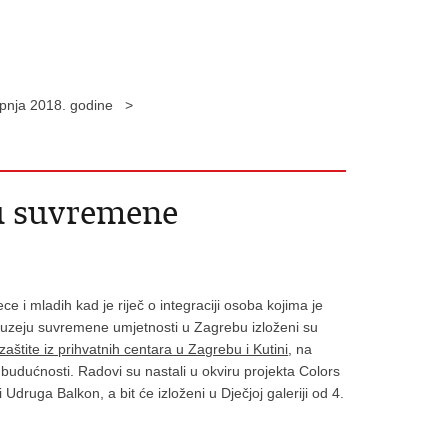
lipnja 2018. godine >
ju suvremene
ece i mladih kad je riječ o integraciji osoba kojima je
uzeju suvremene umjetnosti u Zagrebu izloženi su
zaštite iz prihvatnih centara u Zagrebu i Kutini
, na
i budućnosti. Radovi su nastali u okviru projekta Colors
 Udruga Balkon, a bit će izloženi u Dječjoj galeriji od 4.