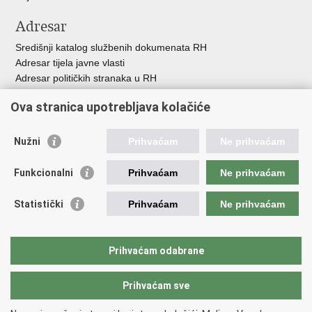
Adresar
Središnji katalog službenih dokumenata RH
Adresar tijela javne vlasti
Adresar političkih stranaka u RH
Popis dužnosnika u RH
Ova stranica upotrebljava kolačiće
Besplatni telefoni javne uprave
Pozivi za žurnu pomoć
Nužni
Prihvaćam
Ne prihvaćam
Važne poveznice
Funkcionalni
Prihvaćam
Ne prihvaćam
Vlada Republike Hrvatske
Hrvatski sabor
Statistički
Prihvaćam
Ne prihvaćam
Savjet za nacionalne manjine
Europski sud za ljudska prava
Okvirna konvencija za zaštitu nacionalnih manjina
Prihvaćam odabrane
Ured zastupnika RH pred Eur.sudom za ljudska prava
Prihvaćam sve
Povratak na vrh