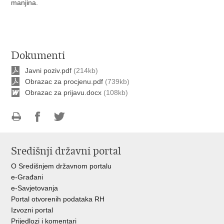
manjina.
Dokumenti
Javni poziv.pdf
(214kb)
Obrazac za procjenu.pdf
(739kb)
Obrazac za prijavu.docx
(108kb)
Ispiši
Podijeli
Podijeli
stranicu
na
na
Središnji državni portal
Facebooku
Twitteru
O Središnjem državnom portalu
e-Građani
e-Savjetovanja
Portal otvorenih podataka RH
Izvozni portal
Prijedlozi i komentari