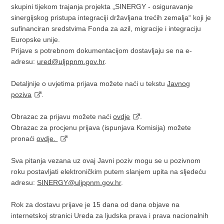
skupini tijekom trajanja projekta „SINERGY - osiguravanje
sinergijskog pristupa integraciji državljana trećih zemalja“ koji je
sufinanciran sredstvima Fonda za azil, migracije i integraciju
Europske unije.
Prijave s potrebnom dokumentacijom dostavljaju se na e-
adresu:
ured@uljppnm.gov.hr
.
Detaljnije o uvjetima prijava možete naći u tekstu
Javnog
poziva
.
Obrazac za prijavu možete naći
ovdje
.
Obrazac za procjenu prijava (ispunjava Komisija) možete
pronaći
ovdje.
Sva pitanja vezana uz ovaj Javni poziv mogu se u pozivnom
roku postavljati elektroničkim putem slanjem upita na sljedeću
adresu:
SINERGY@uljppnm.gov.hr
.
Rok za dostavu prijave je 15 dana od dana objave na
internetskoj stranici Ureda za ljudska prava i prava nacionalnih