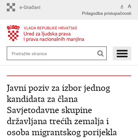
Preskoči
A
A
na
Prilagodba pristupačnosti
glavni
sadržaj
Javni poziv za izbor jednog
kandidata za člana
Savjetodavne skupine
državljana trećih zemalja i
osoba migrantskog porijekla