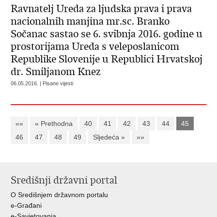
Ravnatelj Ureda za ljudska prava i prava
nacionalnih manjina mr.sc. Branko
Sočanac sastao se 6. svibnja 2016. godine u
prostorijama Ureda s veleposlanicom
Republike Slovenije u Republici Hrvatskoj
dr. Smiljanom Knez
06.05.2016. | Pisane vijesti
««
« Prethodna
40
41
42
43
44
45
46
47
48
49
Sljedeća »
»»
Središnji državni portal
O Središnjem državnom portalu
e-Građani
e-Savjetovanja