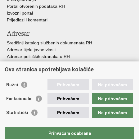
Portal otvorenih podataka RH
Izvozni portal
Prijedlozi i komentari
Adresar
Središnji katalog službenih dokumenata RH
Adresar tijela javne vlasti
Adresar političkih stranaka u RH
Popis dužnosnika u RH
Ova stranica upotrebljava kolačiće
Besplatni telefoni javne uprave
Pozivi za žurnu pomoć
Nužni
Prihvaćam
Ne prihvaćam
Važne poveznice
Funkcionalni
Prihvaćam
Ne prihvaćam
Vlada Republike Hrvatske
Hrvatski sabor
Statistički
Prihvaćam
Ne prihvaćam
Savjet za nacionalne manjine
Europski sud za ljudska prava
Okvirna konvencija za zaštitu nacionalnih manjina
Prihvaćam odabrane
Ured zastupnika RH pred Eur.sudom za ljudska prava