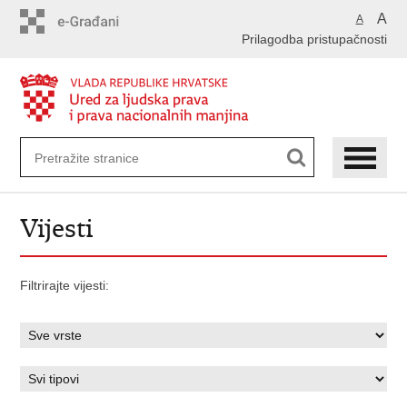
Preskoči
A
A
na
Prilagodba pristupačnosti
glavni
sadržaj
Vijesti
Filtrirajte vijesti: