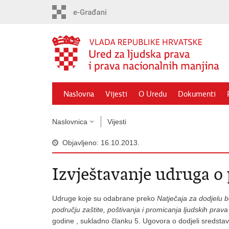
Preskoči
na
glavni
sadržaj
Naslovna
Vijesti
O Uredu
Dokumenti
Naslovnica
Vijesti
Objavljeno: 16.10.2013.
Izvještavanje udruga o
Udruge koje su odabrane preko
Natječaja za dodjelu 
području zaštite, poštivanja i promicanja ljudskih prava
godine , sukladno članku 5. Ugovora o dodjeli sredstav