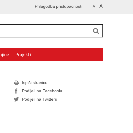
A
Prilagodba pristupačnosti
A
njine
Projekti
Ispiši stranicu
Podijeli na Facebooku
Podijeli na Twitteru