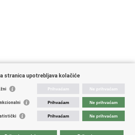
a stranica upotrebljava kolačiće
žni
Prihvaćam
Ne prihvaćam
ažne poveznice
nkcionalni
Prihvaćam
Ne prihvaćam
da Republike Hrvatske
atski sabor
atistički
Prihvaćam
Ne prihvaćam
jet za nacionalne manjine
opski sud za ljudska prava
irna konvencija za zaštitu nacionalnih manjina