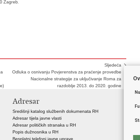
0 Zagreb.
Sljedeća
ma
Odluka o osnivanju Povjerenstva za praćenje provedbe
Ov
Nacionalne strategije za uključivanje Roma za
ne)
razdoblje 2013. do 2020. godine
Nu
Adresar
V
Fu
Središnji katalog službenih dokumenata RH
Vla
Adresar tijela javne vlasti
Hrv
St
Adresar političkih stranaka u RH
Sav
Popis dužnosnika u RH
Eur
Besplatni telefoni javne uprave
Okv