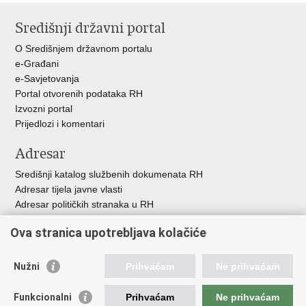
stranicu
na
na
Središnji državni portal
Facebooku
Twitteru
O Središnjem državnom portalu
e-Građani
e-Savjetovanja
Portal otvorenih podataka RH
Izvozni portal
Prijedlozi i komentari
Adresar
Središnji katalog službenih dokumenata RH
Adresar tijela javne vlasti
Adresar političkih stranaka u RH
Popis dužnosnika u RH
Ova stranica upotrebljava kolačiće
Besplatni telefoni javne uprave
Pozivi za žurnu pomoć
Nužni
Prihvaćam
Ne prihvaćam
Važne poveznice
Funkcionalni
Prihvaćam
Ne prihvaćam
Vlada Republike Hrvatske