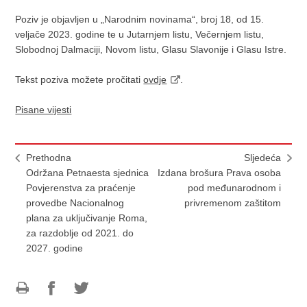
Poziv je objavljen u „Narodnim novinama“, broj 18, od 15.
veljače 2023. godine te u Jutarnjem listu, Večernjem listu,
Slobodnoj Dalmaciji, Novom listu, Glasu Slavonije i Glasu Istre.
Tekst poziva možete pročitati
ovdje
.
Pisane vijesti
Prethodna
Sljedeća
Održana Petnaesta sjednica
Izdana brošura Prava osoba
Povjerenstva za praćenje
pod međunarodnom i
provedbe Nacionalnog
privremenom zaštitom
plana za uključivanje Roma,
za razdoblje od 2021. do
2027. godine
Ispiši
Podijeli
Podijeli