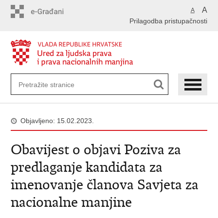
Preskoči
A
A
na
Prilagodba pristupačnosti
glavni
sadržaj
Objavljeno: 15.02.2023.
Obavijest o objavi Poziva za
predlaganje kandidata za
imenovanje članova Savjeta za
nacionalne manjine