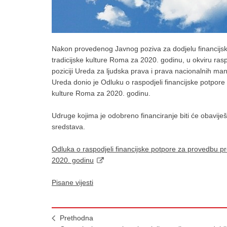
Nakon provedenog Javnog poziva za dodjelu financijs
tradicijske kulture Roma za 2020. godinu, u okviru ra
poziciji Ureda za ljudska prava i prava nacionalnih ma
Ureda donio je Odluku o raspodjeli financijske potpore
kulture Roma za 2020. godinu.
Udruge kojima je odobreno financiranje biti će obaviješ
sredstava.
Odluka o raspodjeli financijske potpore za provedbu p
2020. godinu
Pisane vijesti
Prethodna