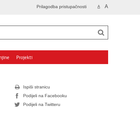
A
Prilagodba pristupačnosti
A
njine
Projekti
Ispiši stranicu
Podijeli na Facebooku
Podijeli na Twitteru