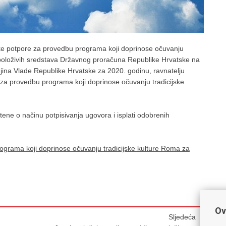
ke potpore za provedbu programa koji doprinose očuvanju
spoloživih sredstava Državnog proračuna Republike Hrvatske na
njina Vlade Republike Hrvatske za 2020. godinu, ravnatelju
 za provedbu programa koji doprinose očuvanju tradicijske
tene o načinu potpisivanja ugovora i isplati odobrenih
rograma koji doprinose očuvanju tradicijske kulture Roma za
Ov
Sljedeća