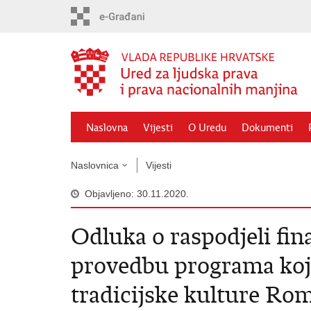
Preskoči
na
glavni
sadržaj
Naslovna
Vijesti
O Uredu
Dokumenti
Naslovnica
Vijesti
Objavljeno: 30.11.2020.
Odluka o raspodjeli fin
provedbu programa koj
tradicijske kulture Ro