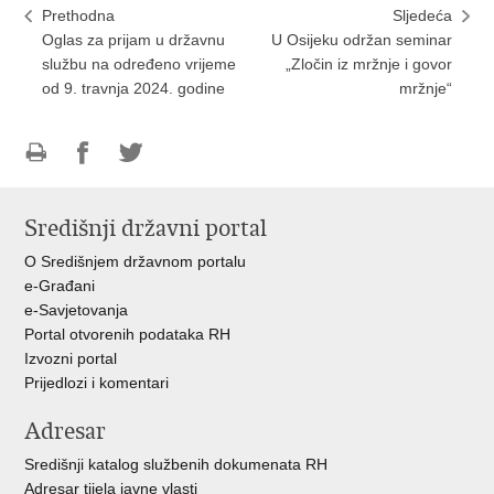
Prethodna
Sljedeća
Oglas za prijam u državnu
U Osijeku održan seminar
službu na određeno vrijeme
„Zločin iz mržnje i govor
od 9. travnja 2024. godine
mržnje“
Ispiši
Podijeli
Podijeli
stranicu
na
na
Središnji državni portal
Facebooku
Twitteru
O Središnjem državnom portalu
e-Građani
e-Savjetovanja
Portal otvorenih podataka RH
Izvozni portal
Prijedlozi i komentari
Adresar
Središnji katalog službenih dokumenata RH
Adresar tijela javne vlasti