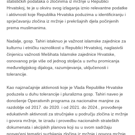
statističkih podataka o zločinima iz mržnje u Republici
Hrvatskoj, te je u okviru svog izlaganja iznio relevantne podatke
i aktivnosti koje Republika Hrvatska poduzima u identificiranju i
sprječavanju zločina iz mržnje i prekršajnih djela počinjenih
prema muslimanima.
Nadalje, gosp. Tahiri istaknuo je važnost islamske zajednice za
kulturnu i etničku raznolikost u Republici Hrvatskoj, naglasivši
činjenicu važnosti Mešihata Islamske zajednice Hrvatske,
osnovanog prije više od jednog stoljeća u svrhu promicanja
međureligijskog dijaloga, razumijevanja, uključenosti i
tolerancije.
Kao najznačajnije aktivnosti koje je Vlada Republike Hrvatske
poduzela u duhu tolerancije i pluralizma gosp. Tahiri naveo je
donošenje Operativnih programa za nacionalne manjine za
razdoblje od 2017. do 2020. i od 2021. do 2024., provođenje
edukativnih aktivnosti za stručnjake u području zločina iz mržnje
i govora mržnje, te izradu i provedbu nacionalnih strateških
dokumenata i akcijskih planova koji su u svom sadržaju
posvećeni tematici suzbijanja zločina iz mržnje i govora mržnje.