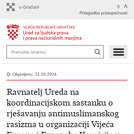
Preskoči
A
A
na
Prilagodba pristupačnosti
glavni
sadržaj
Objavljeno: 21.03.2024.
Ravnatelj Ureda na
koordinacijskom sastanku o
rješavanju antimuslimanskog
rasizma u organizaciji Vijeća