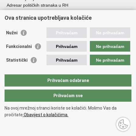
Adresar političkih stranaka u RH
Popis dužnosnika u RH
Ova stranica upotrebljava kolačiće
Besplatni telefoni javne uprave
Pozivi za žurnu pomoć
Nužni
Prihvaćam
Ne prihvaćam
Važne poveznice
Funkcionalni
Prihvaćam
Ne prihvaćam
Vlada Republike Hrvatske
Hrvatski sabor
Statistički
Prihvaćam
Ne prihvaćam
Savjet za nacionalne manjine
Europski sud za ljudska prava
Okvirna konvencija za zaštitu nacionalnih manjina
Prihvaćam odabrane
Ured zastupnika RH pred Eur.sudom za ljudska prava
Prihvaćam sve
Povratak na vrh
Na ovoj mrežnoj stranci koriste se kolačići. Molimo Vas da
Copyright © 2026 Ured za ljudska prava i prava nacionalnih manjina.
pročitate
Obavijest o kolačićima.
Uvjeti korištenja
.