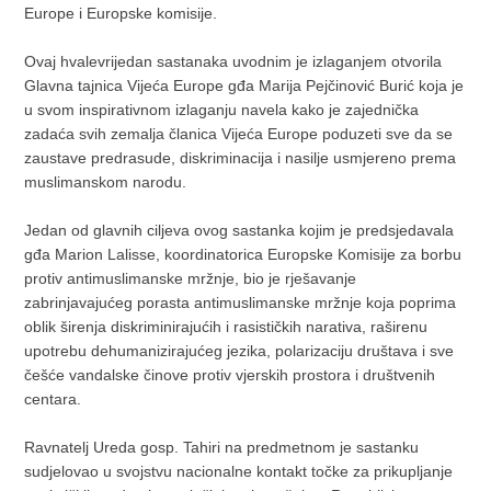
Europe i Europske komisije.
Ovaj hvalevrijedan sastanaka uvodnim je izlaganjem otvorila
Glavna tajnica Vijeća Europe gđa Marija Pejčinović Burić koja je
u svom inspirativnom izlaganju navela kako je zajednička
zadaća svih zemalja članica Vijeća Europe poduzeti sve da se
zaustave predrasude, diskriminacija i nasilje usmjereno prema
muslimanskom narodu.
Jedan od glavnih ciljeva ovog sastanka kojim je predsjedavala
gđa Marion Lalisse, koordinatorica Europske Komisije za borbu
protiv antimuslimanske mržnje, bio je rješavanje
zabrinjavajućeg porasta antimuslimanske mržnje koja poprima
oblik širenja diskriminirajućih i rasističkih narativa, raširenu
upotrebu dehumanizirajućeg jezika, polarizaciju društava i sve
češće vandalske činove protiv vjerskih prostora i društvenih
centara.
Ravnatelj Ureda gosp. Tahiri na predmetnom je sastanku
sudjelovao u svojstvu nacionalne kontakt točke za prikupljanje