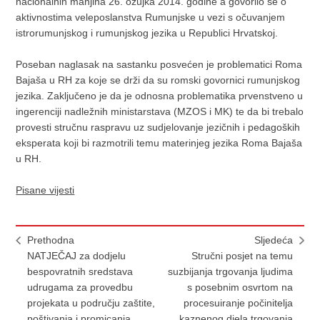
nacionalnih manjina 26. ožujka 2014. godine a govorilo se o
aktivnostima veleposlanstva Rumunjske u vezi s očuvanjem
istrorumunjskog i rumunjskog jezika u Republici Hrvatskoj.
Poseban naglasak na sastanku posvećen je problematici Roma
Bajaša u RH za koje se drži da su romski govornici rumunjskog
jezika. Zaključeno je da je odnosna problematika prvenstveno u
ingerenciji nadležnih ministarstava (MZOS i MK) te da bi trebalo
provesti stručnu raspravu uz sudjelovanje jezičnih i pedagoških
eksperata koji bi razmotrili temu materinjeg jezika Roma Bajaša
u RH.
Pisane vijesti
Prethodna
Sljedeća
NATJEČAJ za dodjelu
Stručni posjet na temu
bespovratnih sredstava
suzbijanja trgovanja ljudima
udrugama za provedbu
s posebnim osvrtom na
projekata u području zaštite,
procesuiranje počinitelja
poštivanja i promicanja
kaznenog djela trgovanja