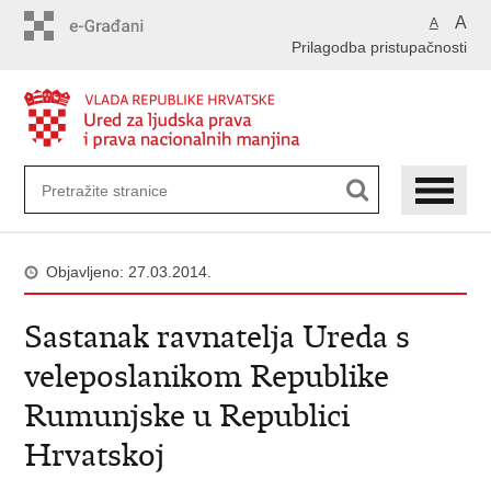
Preskoči
A
A
na
Prilagodba pristupačnosti
glavni
sadržaj
Objavljeno: 27.03.2014.
Sastanak ravnatelja Ureda s
veleposlanikom Republike
Rumunjske u Republici
Hrvatskoj