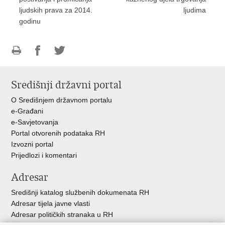
ljudskih prava za 2014.
ljudima
godinu
Ispiši
Podijeli
Podijeli
stranicu
na
na
Središnji državni portal
Facebooku
Twitteru
O Središnjem državnom portalu
e-Građani
e-Savjetovanja
Portal otvorenih podataka RH
Izvozni portal
Prijedlozi i komentari
Adresar
Središnji katalog službenih dokumenata RH
Adresar tijela javne vlasti
Adresar političkih stranaka u RH