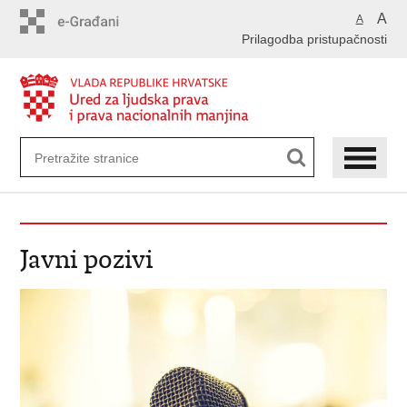
Preskoči
A
A
na
Prilagodba pristupačnosti
glavni
sadržaj
Javni pozivi