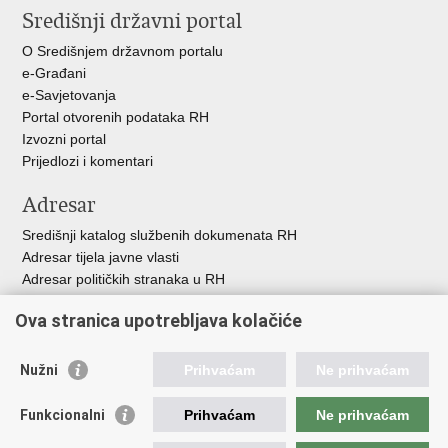
Središnji državni portal
Facebooku
Twitteru
O Središnjem državnom portalu
e-Građani
e-Savjetovanja
Portal otvorenih podataka RH
Izvozni portal
Prijedlozi i komentari
Adresar
Središnji katalog službenih dokumenata RH
Adresar tijela javne vlasti
Adresar političkih stranaka u RH
Popis dužnosnika u RH
Ova stranica upotrebljava kolačiće
Besplatni telefoni javne uprave
Pozivi za žurnu pomoć
Nužni
Prihvaćam
Ne prihvaćam
Važne poveznice
Funkcionalni
Prihvaćam
Ne prihvaćam
Vlada Republike Hrvatske
Hrvatski sabor