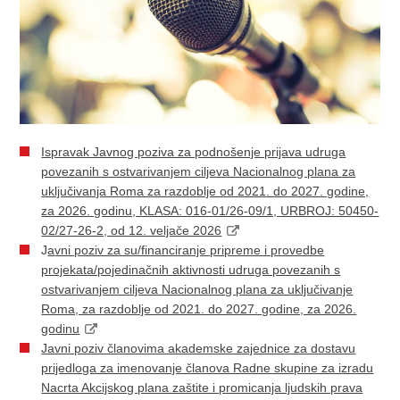
Ispravak Javnog poziva za podnošenje prijava udruga
povezanih s ostvarivanjem ciljeva Nacionalnog plana za
uključivanja Roma za razdoblje od 2021. do 2027. godine,
za 2026. godinu, KLASA: 016-01/26-09/1, URBROJ: 50450-
02/27-26-2, od 12. veljače 2026
J
a
vni poziv za su/financiranje pripreme i provedbe
projekata/pojedinačnih aktivnosti udruga povezanih s
ostvarivanjem ciljeva Nacionalnog plana za uključivanje
Roma, za razdoblje od 2021. do 2027. godine, za 2026.
godinu
Javni poziv članovima akademske zajednice za dostavu
prijedloga za imenovanje članova Radne skupine za izradu
Nacrta Akcijskog plana zaštite i promicanja ljudskih prava