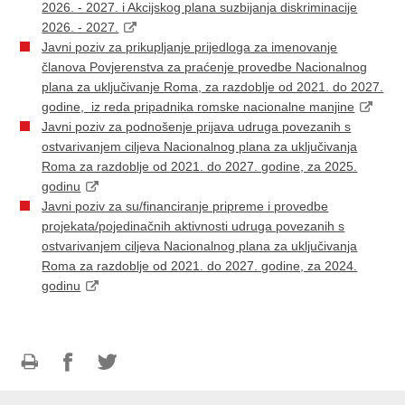
2026. - 2027. i Akcijskog plana suzbijanja diskriminacije
2026. - 2027.
Javni poziv za prikupljanje prijedloga za imenovanje
članova Povjerenstva za praćenje provedbe Nacionalnog
plana za uključivanje Roma, za razdoblje od 2021. do 2027.
godine, iz reda pripadnika romske nacionalne manjine
Javni poziv za podnošenje prijava udruga povezanih s
ostvarivanjem ciljeva Nacionalnog plana za uključivanja
Roma za razdoblje od 2021. do 2027. godine, za 2025.
godinu
Javni poziv za su/financiranje pripreme i provedbe
projekata/pojedinačnih aktivnosti udruga povezanih s
ostvarivanjem ciljeva Nacionalnog plana za uključivanja
Roma za razdoblje od 2021. do 2027. godine, za 2024.
godinu
Ispiši
Podijeli
Podijeli
stranicu
na
na