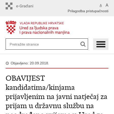
Preskoči
A
A
na
Prilagodba pristupačnosti
glavni
sadržaj
Objavljeno: 20.09.2018.
OBAVIJEST
kandidatima/kinjama
prijavljenim na javni natječaj za
prijam u državnu službu na