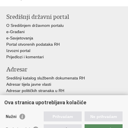
Ispiši
Podijeli
Podijeli
stranicu
na
na
Središnji državni portal
Facebooku
Twitteru
O Središnjem državnom portalu
e-Građani
e-Savjetovanja
Portal otvorenih podataka RH
Izvozni portal
Prijedlozi i komentari
Adresar
Središnji katalog službenih dokumenata RH
Adresar tijela javne vlasti
Adresar političkih stranaka u RH
Popis dužnosnika u RH
Ova stranica upotrebljava kolačiće
Besplatni telefoni javne uprave
Pozivi za žurnu pomoć
Nužni
Prihvaćam
Ne prihvaćam
Važne poveznice