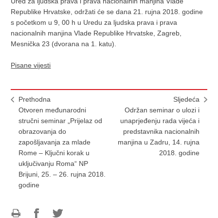
Ured za ljudska prava i prava nacionalnih manjina Vlade
Republike Hrvatske, održati će se dana 21. rujna 2018. godine
s početkom u 9, 00 h u Uredu za ljudska prava i prava
nacionalnih manjina Vlade Republike Hrvatske, Zagreb,
Mesnička 23 (dvorana na 1. katu).
Pisane vijesti
Prethodna
Sljedeća
Otvoren međunarodni
Održan seminar o ulozi i
stručni seminar „Prijelaz od
unaprjeđenju rada vijeća i
obrazovanja do
predstavnika nacionalnih
zapošljavanja za mlade
manjina u Zadru, 14. rujna
Rome – Ključni korak u
2018. godine
uključivanju Roma“ NP
Brijuni, 25. – 26. rujna 2018.
godine