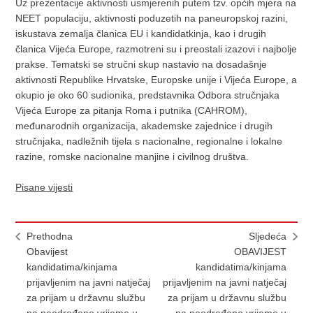
Uz prezentacije aktivnosti usmjerenih putem tzv. općih mjera na
NEET populaciju, aktivnosti poduzetih na paneuropskoj razini,
iskustava zemalja članica EU i kandidatkinja, kao i drugih
članica Vijeća Europe, razmotreni su i preostali izazovi i najbolje
prakse. Tematski se stručni skup nastavio na dosadašnje
aktivnosti Republike Hrvatske, Europske unije i Vijeća Europe, a
okupio je oko 60 sudionika, predstavnika Odbora stručnjaka
Vijeća Europe za pitanja Roma i putnika (CAHROM),
međunarodnih organizacija, akademske zajednice i drugih
stručnjaka, nadležnih tijela s nacionalne, regionalne i lokalne
razine, romske nacionalne manjine i civilnog društva.
Pisane vijesti
Prethodna
Sljedeća
Obavijest
OBAVIJEST
kandidatima/kinjama
kandidatima/kinjama
prijavljenim na javni natječaj
prijavljenim na javni natječaj
za prijam u državnu službu
za prijam u državnu službu