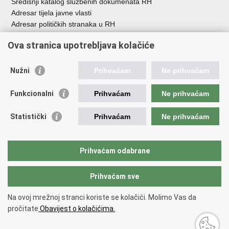
Središnji katalog službenih dokumenata RH
Adresar tijela javne vlasti
Adresar političkih stranaka u RH
Popis dužnosnika u RH
Ova stranica upotrebljava kolačiće
Besplatni telefoni javne uprave
Pozivi za žurnu pomoć
Nužni
Prihvaćam
Ne prihvaćam
Važne poveznice
Funkcionalni
Prihvaćam
Ne prihvaćam
Vlada Republike Hrvatske
Hrvatski sabor
Statistički
Prihvaćam
Ne prihvaćam
Savjet za nacionalne manjine
Europski sud za ljudska prava
Okvirna konvencija za zaštitu nacionalnih manjina
Prihvaćam odabrane
Ured zastupnika RH pred Eur.sudom za ljudska prava
Prihvaćam sve
Povratak na vrh
Na ovoj mrežnoj stranci koriste se kolačići. Molimo Vas da
Copyright © 2026 Ured za ljudska prava i prava nacionalnih manjina.
pročitate
Obavijest o kolačićima.
Uvjeti korištenja
.