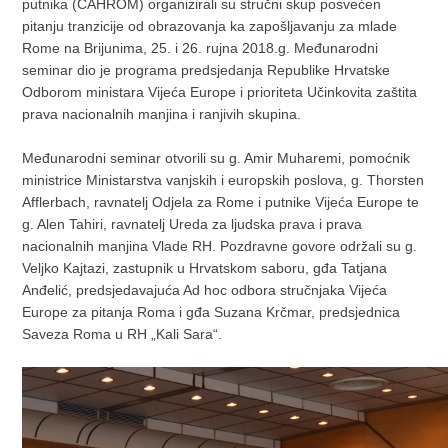
putnika (CAHROM) organizirali su stručni skup posvećen
pitanju tranzicije od obrazovanja ka zapošljavanju za mlade
Rome na Brijunima, 25. i 26. rujna 2018.g. Međunarodni
seminar dio je programa predsjedanja Republike Hrvatske
Odborom ministara Vijeća Europe i prioriteta Učinkovita zaštita
prava nacionalnih manjina i ranjivih skupina.
Međunarodni seminar otvorili su g. Amir Muharemi, pomoćnik
ministrice Ministarstva vanjskih i europskih poslova, g. Thorsten
Afflerbach, ravnatelj Odjela za Rome i putnike Vijeća Europe te
g. Alen Tahiri, ravnatelj Ureda za ljudska prava i prava
nacionalnih manjina Vlade RH. Pozdravne govore održali su g.
Veljko Kajtazi, zastupnik u Hrvatskom saboru, gđa Tatjana
Anđelić, predsjedavajuća Ad hoc odbora stručnjaka Vijeća
Europe za pitanja Roma i gđa Suzana Krčmar, predsjednica
Saveza Roma u RH „Kali Sara“.