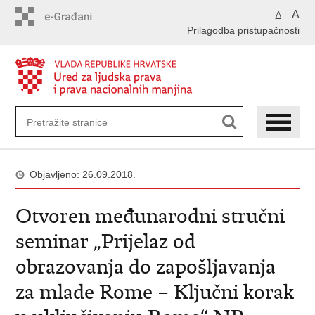
Preskoči
A
A
na
Prilagodba pristupačnosti
glavni
sadržaj
Objavljeno: 26.09.2018.
Otvoren međunarodni stručni
seminar „Prijelaz od
obrazovanja do zapošljavanja
za mlade Rome – Ključni korak