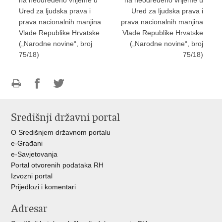
na neodređeno vrijeme u
na neodređeno vrijeme u
Ured za ljudska prava i
Ured za ljudska prava i
prava nacionalnih manjina
prava nacionalnih manjina
Vlade Republike Hrvatske
Vlade Republike Hrvatske
(„Narodne novine“, broj
(„Narodne novine“, broj
75/18)
75/18)
Ispiši
Podijeli
Podijeli
stranicu
na
na
Središnji državni portal
Facebooku
Twitteru
O Središnjem državnom portalu
e-Građani
e-Savjetovanja
Portal otvorenih podataka RH
Izvozni portal
Prijedlozi i komentari
Adresar