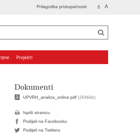
A
Prilagodba pristupačnosti
A
njine
Projekti
Dokumenti
UPVRH_analiza_online.pdf
(2646kb)
Ispiši stranicu
Podijeli na Facebooku
Podijeli na Twitteru