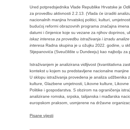
Ured potpredsjednika Vlade Republike Hrvatske je
Od
za provedbu aktivnosti 2.2.13. (Vlada će izraditi anali
nacionalnih manjina hrvatskoj politici, kulturi, umjetnos
budućoj reformi obrazovnih programa značajna imena pr
datumi i činjenice koje su vezane za njihov doprinos, uk
iskaz interesa za provedbu istraživanja i izradu analize
interesa
Radna skupina je u ožujku 2022. godine, u skl
Stjepanovića (Sveučilište u Dundeeju) kao najbolju za 
Istraživanjem je analizirana vidljivost (kvantitativna zas
kontekst u kojem su predstavljene nacionalne manjine 
U sklopu istraživanja provedena je analiza udžbenika 
kulture, Glazbene umjetnosti, Likovne kulture, Likovne um
Politike i gospodarstva. S obzirom na ograničenja istr
analizirane romska, srpska, talijanska i mađarska naci
europskom praksom, usmjerene na državne organizacije
Pisane vijesti