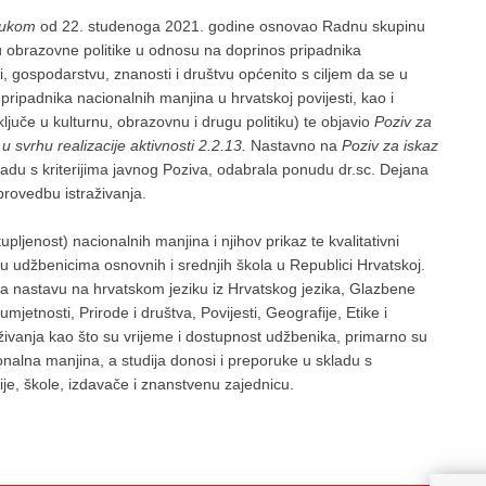
lukom
od 22. studenoga 2021. godine osnovao Radnu skupinu
zu obrazovne politike u odnosu na doprinos pripadnika
ti, gospodarstvu, znanosti i društvu općenito s ciljem da se u
ipadnika nacionalnih manjina u hrvatskoj povijesti, kao i
ljuče u kulturnu, obrazovnu i drugu politiku) te objavio
Poziv za
 u svrhu realizacije aktivnosti 2.2.13.
Nastavno na
Poziv za iskaz
adu s kriterijima javnog Poziva, odabrala ponudu dr.sc. Dejana
provedbu istraživanja.
tupljenost) nacionalnih manjina i njihov prikaz te kvalitativni
u udžbenicima osnovnih i srednjih škola u Republici Hrvatskoj.
za nastavu na hrvatskom jeziku iz Hrvatskog jezika, Glazbene
jetnosti, Prirode i društva, Povijesti, Geografije, Etike i
aživanja kao što su vrijeme i dostupnost udžbenika, primarno su
onalna manjina, a studija donosi i preporuke u skladu s
, škole, izdavače i znanstvenu zajednicu.