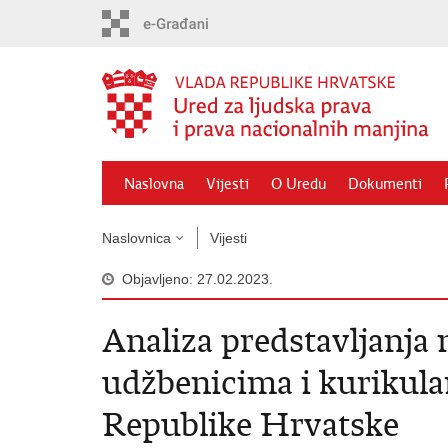
Preskoči
na
glavni
sadržaj
Naslovna
Vijesti
O Uredu
Dokumenti
Naslovnica
Vijesti
Objavljeno: 27.02.2023.
Analiza predstavljanja
udžbenicima i kuriku
Republike Hrvatske