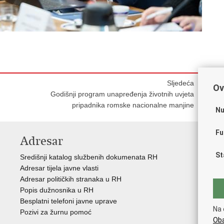
Sljedeća
Ov
Godišnji program unapređenja životnih uvjeta
pripadnika romske nacionalne manjine
Nu
Fu
Adresar
V
St
Središnji katalog službenih dokumenata RH
Vla
Adresar tijela javne vlasti
Hrv
Adresar političkih stranaka u RH
Sav
Popis dužnosnika u RH
Eur
Besplatni telefoni javne uprave
Okv
Na 
Pozivi za žurnu pomoć
Ure
Oba