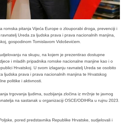
romska pitanja Vijeća Europe o zlouporabi droga, prevenciji i
, ravnatelj Ureda za ljudska prava i prava nacionalnih manjina,
jskoj, gospodinom Tomislavom Vidoševićem.
 sudjelovanju na skupu, na kojem je prezentirao dostupne
 djece i mladih pripadnika romske nacionalne manjine kao i o
epublici Hrvatskoj. U svom izlaganju ravnatelj Ureda se osobito
za ljudska prava i prava nacionalnih manjina te Hrvatskog
 politike i aktivnosti.
ja trgovanja ljudima, suzbijanja zločina iz mržnje te javnog
 ravnatelja na sastanak u organizaciji OSCE/ODIHRa u rujnu 2023.
ljske, pored predstavnika Republike Hrvatske, sudjelovali i