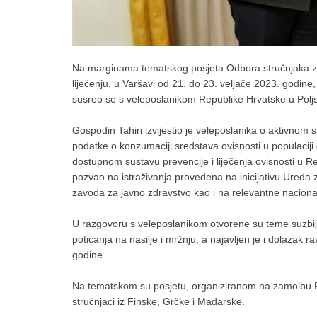
Na marginama tematskog posjeta Odbora stručnjaka za 
liječenju, u Varšavi od 21. do 23. veljače 2023. godine
susreo se s veleposlanikom Republike Hrvatske u Pol
Gospodin Tahiri izvijestio je veleposlanika o aktivnom
podatke o konzumaciji sredstava ovisnosti u populaciji
dostupnom sustavu prevencije i liječenja ovisnosti u R
pozvao na istraživanja provedena na inicijativu Ureda 
zavoda za javno zdravstvo kao i na relevantne nacionalne
U razgovoru s veleposlanikom otvorene su teme suzbijan
poticanja na nasilje i mržnju, a najavljen je i dolazak
godine.
Na tematskom su posjetu, organiziranom na zamolbu Po
stručnjaci iz Finske, Grčke i Mađarske.