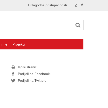
A
Prilagodba pristupačnosti
A
njine
Projekti
Ispiši stranicu
Podijeli na Facebooku
Podijeli na Twitteru