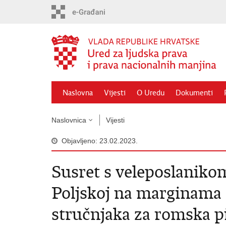
Preskoči
na
glavni
sadržaj
Naslovna
Vijesti
O Uredu
Dokumenti
Naslovnica
Vijesti
Objavljeno: 23.02.2023.
Susret s veleposlaniko
Poljskoj na marginama
stručnjaka za romska p