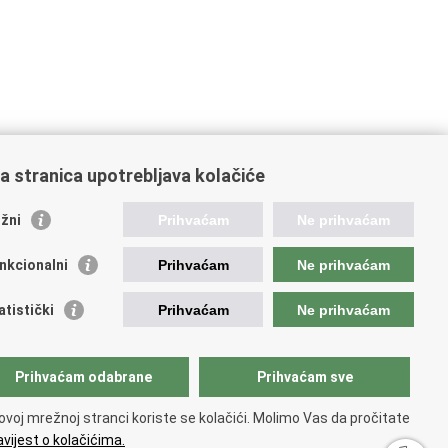
a stranica upotrebljava kolačiće
žni
Prihvaćam
Ne prihvaćam
nkcionalni
Prihvaćam
Ne prihvaćam
ažne poveznice
atistički
Prihvaćam
Ne prihvaćam
da Republike Hrvatske
atski sabor
jet za nacionalne manjine
Prihvaćam odabrane
Prihvaćam sve
opski sud za ljudska prava
irna konvencija za zaštitu nacionalnih manjina
ovoj mrežnoj stranci koriste se kolačići. Molimo Vas da pročitate
d zastupnika RH pred Eur.sudom za ljudska prava
vijest o kolačićima.