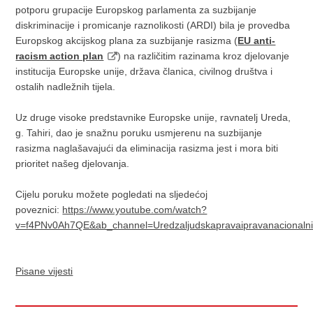
potporu grupacije Europskog parlamenta za suzbijanje
diskriminacije i promicanje raznolikosti (ARDI) bila je provedba
Europskog akcijskog plana za suzbijanje rasizma (
EU anti-
racism action plan
) na različitim razinama kroz djelovanje
institucija Europske unije, država članica, civilnog društva i
ostalih nadležnih tijela.
Uz druge visoke predstavnike Europske unije, ravnatelj Ureda,
g. Tahiri, dao je snažnu poruku usmjerenu na suzbijanje
rasizma naglašavajući da eliminacija rasizma jest i mora biti
prioritet našeg djelovanja.
Cijelu poruku možete pogledati na sljedećoj
poveznici:
https://www.youtube.com/watch?
v=f4PNv0Ah7QE&ab_channel=Uredzaljudskapravaipravanacionaln
Pisane vijesti