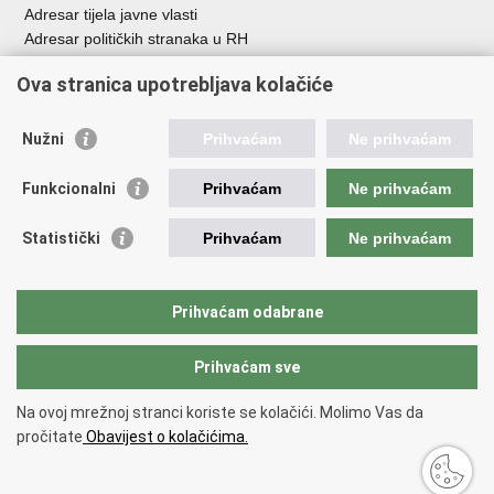
Adresar tijela javne vlasti
Adresar političkih stranaka u RH
Popis dužnosnika u RH
Ova stranica upotrebljava kolačiće
Besplatni telefoni javne uprave
Pozivi za žurnu pomoć
Nužni
Prihvaćam
Ne prihvaćam
Važne poveznice
Funkcionalni
Prihvaćam
Ne prihvaćam
Vlada Republike Hrvatske
Hrvatski sabor
Statistički
Prihvaćam
Ne prihvaćam
Savjet za nacionalne manjine
Europski sud za ljudska prava
Okvirna konvencija za zaštitu nacionalnih manjina
Prihvaćam odabrane
Ured zastupnika RH pred Eur.sudom za ljudska prava
Prihvaćam sve
Povratak na vrh
Na ovoj mrežnoj stranci koriste se kolačići. Molimo Vas da
Copyright © 2026 Ured za ljudska prava i prava nacionalnih manjina.
pročitate
Obavijest o kolačićima.
Uvjeti korištenja
.