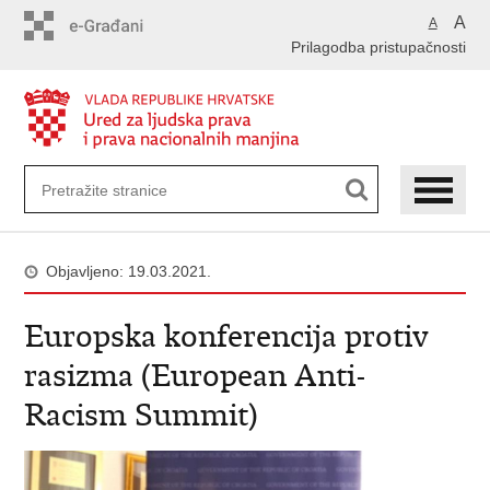
Preskoči
A
A
na
Prilagodba pristupačnosti
glavni
sadržaj
Objavljeno: 19.03.2021.
Europska konferencija protiv
rasizma (European Anti-
Racism Summit)