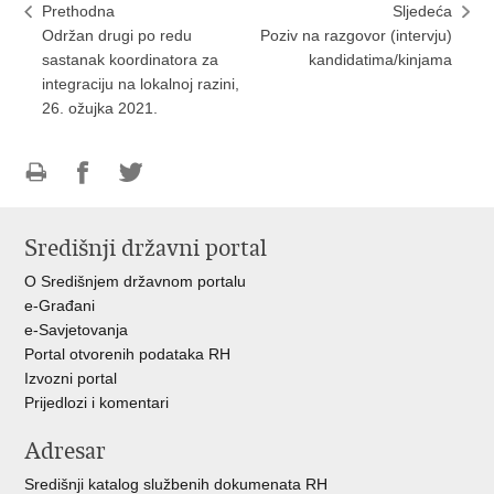
Prethodna
Sljedeća
Održan drugi po redu
Poziv na razgovor (intervju)
sastanak koordinatora za
kandidatima/kinjama
integraciju na lokalnoj razini,
26. ožujka 2021.
Ispiši
Podijeli
Podijeli
stranicu
na
na
Središnji državni portal
Facebooku
Twitteru
O Središnjem državnom portalu
e-Građani
e-Savjetovanja
Portal otvorenih podataka RH
Izvozni portal
Prijedlozi i komentari
Adresar
Središnji katalog službenih dokumenata RH