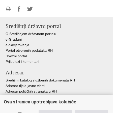
Ispiši
Podijeli
Podijeli
stranicu
na
na
Središnji državni portal
Facebooku
Twitteru
O Središnjem državnom portalu
e-Građani
e-Savjetovanja
Portal otvorenih podataka RH
Izvozni portal
Prijedlozi i komentari
Adresar
Središnji katalog službenih dokumenata RH
Adresar tijela javne vlasti
Adresar političkih stranaka u RH
Popis dužnosnika u RH
Ova stranica upotrebljava kolačiće
Besplatni telefoni javne uprave
Pozivi za žurnu pomoć