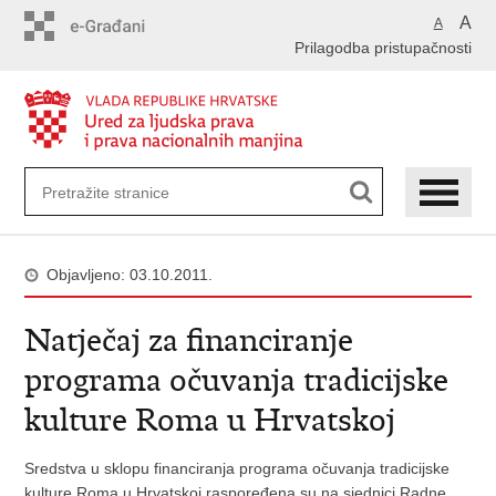
Preskoči
A
A
na
Prilagodba pristupačnosti
glavni
sadržaj
Objavljeno: 03.10.2011.
Natječaj za financiranje
programa očuvanja tradicijske
kulture Roma u Hrvatskoj
Sredstva u sklopu financiranja programa očuvanja tradicijske
kulture Roma u Hrvatskoj raspoređena su na sjednici Radne