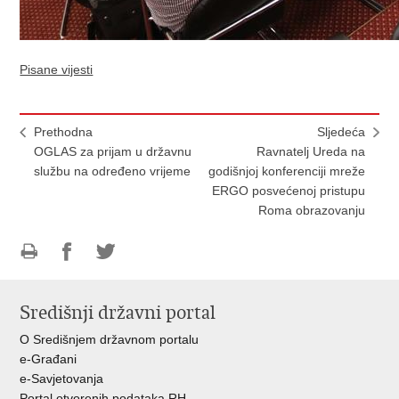
Pisane vijesti
Prethodna
Sljedeća
OGLAS za prijam u državnu
Ravnatelj Ureda na
službu na određeno vrijeme
godišnjoj konferenciji mreže
ERGO posvećenoj pristupu
Roma obrazovanju
Ispiši
Podijeli
Podijeli
stranicu
na
na
Središnji državni portal
Facebooku
Twitteru
O Središnjem državnom portalu
e-Građani
e-Savjetovanja
Portal otvorenih podataka RH