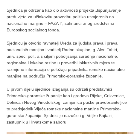
Sjednica je održana kao dio aktivnosti projekta „Ispunjavanje
preduvjeta za učinkovitu provedbu politika usmjerenih na
nacionalne manjine – FAZA I“, sufinanciranog sredstvima
Europskog socijalnog fonda.
Sjednicu je otvorio ravnatelj Ureda za ljudska prava i prava
nacionalnih manjina i voditelj Radne skupine, g. Alen Tahiri,
univ. spec. pol., a s ciljem poboljšanja suradnje nacionalne,
regionalne i lokalne razine u provedbi inkluzivnih mjera te
razmjene informacija o položaju pripadnika romske nacionalne
manjine na području Primorsko-goranske županije.
U prvom dijelu sjednice izlaganja su održali predstavnici
Primorsko-goranske županije kao i gradova Rijeke, Crikvenice,
Delnica i Novog Vinodolskog, zamjenica pučke pravobraniteljice
te predsjednik Vijeća romske nacionalne manjine Primorsko-
goranske županije. Sjednici je nazočio i g. Veljko Kajtazi,
zastupnik u Hrvatskome saboru.