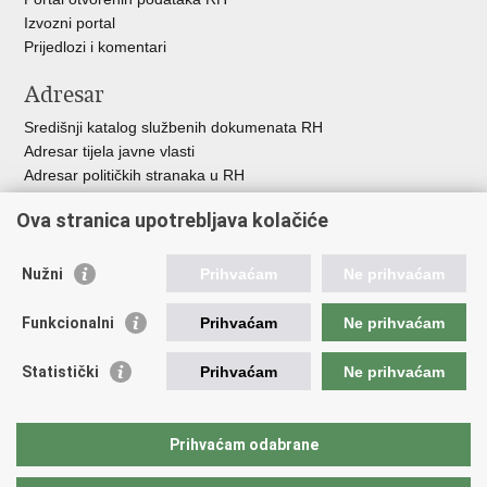
Izvozni portal
Prijedlozi i komentari
Adresar
Središnji katalog službenih dokumenata RH
Adresar tijela javne vlasti
Adresar političkih stranaka u RH
Popis dužnosnika u RH
Ova stranica upotrebljava kolačiće
Besplatni telefoni javne uprave
Pozivi za žurnu pomoć
Nužni
Prihvaćam
Ne prihvaćam
Važne poveznice
Funkcionalni
Prihvaćam
Ne prihvaćam
Vlada Republike Hrvatske
Hrvatski sabor
Statistički
Prihvaćam
Ne prihvaćam
Savjet za nacionalne manjine
Europski sud za ljudska prava
Okvirna konvencija za zaštitu nacionalnih manjina
Prihvaćam odabrane
Ured zastupnika RH pred Eur.sudom za ljudska prava