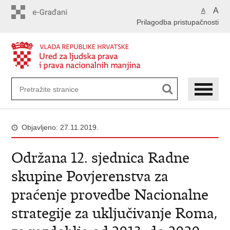
Preskoči
A
A
na
Prilagodba pristupačnosti
glavni
sadržaj
Objavljeno: 27.11.2019.
Održana 12. sjednica Radne
skupine Povjerenstva za
praćenje provedbe Nacionalne
strategije za uključivanje Roma,