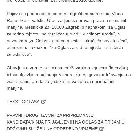
Prijave se podnose neposredno ili poštom na adresu: Vlada
Republike Hrvatske, Ured za ljudska prava i prava nacionalnih
manjina, Mesnička 23, 10000 Zagreb, s naznakom "za Oglas
za radno mjesto –savjetnik/ca u Vladi i Vladinom uredu", s
naznakom „za Oglas za radno mjesto – stručni/a savjetnik/ca“,
odnosno s naznakom "za Oglas za radno mjesto – stručni/a
suradnik/ca".
Obavijest o vremenu i mjestu održavanja razgovora (intervjua)
bit će objavljena najmanje 5 dana prije njegovog održavanja, na
web-stranici Ureda za ljudska prava i prava nacionalnih
manjina.
TEKST OGLASA
PRAVNI I DRUGI IZVORI ZA PRIPREMANJE
KANDIDATA/KINJA PRIJAVLJENIH NA OGLAS ZA PRIJAM U
DRŽAVNU SLUŽBU NA ODREĐENO VRIJEME