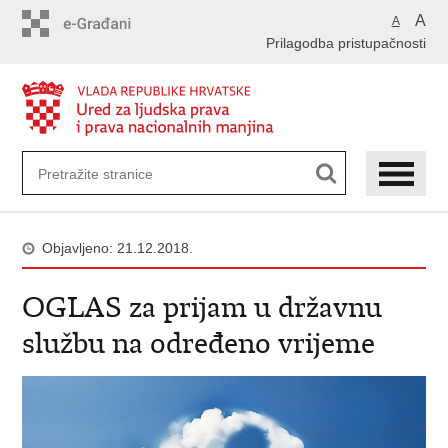
Preskoči
A
A
na
Prilagodba pristupačnosti
glavni
sadržaj
Objavljeno: 21.12.2018.
OGLAS za prijam u državnu
službu na određeno vrijeme