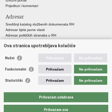
Izvozni portal
Prijedlozi i komentari
Adresar
Središnji katalog službenih dokumenata RH
Adresar tijela javne vlasti
Adresar političkih stranaka u RH
Popis dužnosnika u RH
Ova stranica upotrebljava kolačiće
Besplatni telefoni javne uprave
Pozivi za žurnu pomoć
Nužni
Prihvaćam
Ne prihvaćam
Važne poveznice
Funkcionalni
Prihvaćam
Ne prihvaćam
Vlada Republike Hrvatske
Hrvatski sabor
Statistički
Prihvaćam
Ne prihvaćam
Savjet za nacionalne manjine
Europski sud za ljudska prava
Okvirna konvencija za zaštitu nacionalnih manjina
Prihvaćam odabrane
Ured zastupnika RH pred Eur.sudom za ljudska prava
Prihvaćam sve