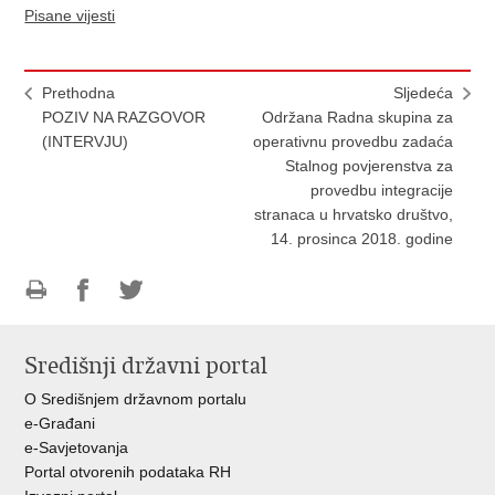
Pisane vijesti
Prethodna
Sljedeća
POZIV NA RAZGOVOR
Održana Radna skupina za
(INTERVJU)
operativnu provedbu zadaća
Stalnog povjerenstva za
provedbu integracije
stranaca u hrvatsko društvo,
14. prosinca 2018. godine
Ispiši
Podijeli
Podijeli
stranicu
na
na
Središnji državni portal
Facebooku
Twitteru
O Središnjem državnom portalu
e-Građani
e-Savjetovanja
Portal otvorenih podataka RH