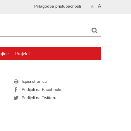
A
Prilagodba pristupačnosti
A
njine
Projekti
Ispiši stranicu
Podijeli na Facebooku
Podijeli na Twitteru