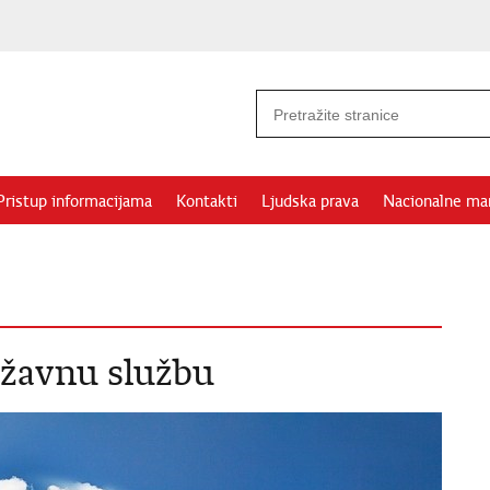
Pristup informacijama
Kontakti
Ljudska prava
Nacionalne ma
ržavnu službu