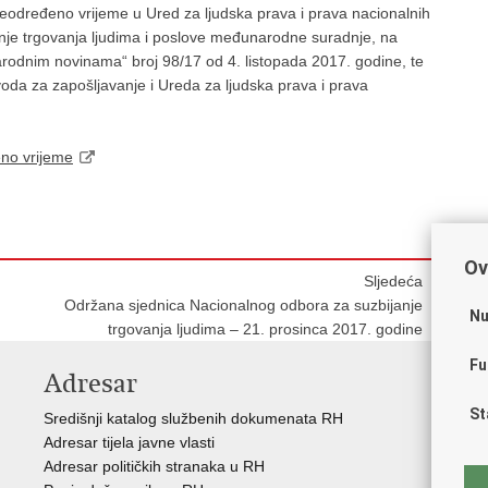
eodređeno vrijeme u Ured za ljudska prava i prava nacionalnih
nje trgovanja ljudima i poslove međunarodne suradnje, na
rodnim novinama“ broj 98/17 od 4. listopada 2017. godine, te
da za zapošljavanje i Ureda za ljudska prava i prava
eno vrijeme
Ov
Sljedeća
Održana sjednica Nacionalnog odbora za suzbijanje
Nu
trgovanja ljudima – 21. prosinca 2017. godine
Fu
Adresar
V
St
Središnji katalog službenih dokumenata RH
Vla
Adresar tijela javne vlasti
Hrv
Adresar političkih stranaka u RH
Sav