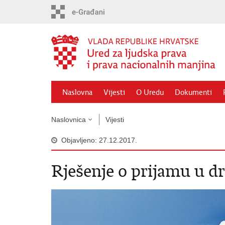
Preskoči
na
glavni
sadržaj
Naslovna
Vijesti
O Uredu
Dokumenti
Naslovnica
Vijesti
Objavljeno: 27.12.2017.
Rješenje o prijamu u d