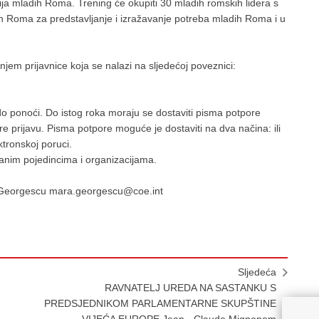
cija mladih Roma. Trening će okupiti 30 mladih romskih lidera s
dih Roma za predstavljanje i izražavanje potreba mladih Roma i u
njem prijavnice koja se nalazi na sljedećoj poveznici:
 do ponoći. Do istog roka moraju se dostaviti pisma potpore
ire prijavu. Pisma potpore moguće je dostaviti na dva načina: ili
ktronskoj poruci.
ranim pojedincima i organizacijama.
ra Georgescu mara.georgescu@coe.int
Sljedeća
RAVNATELJ UREDA NA SASTANKU S
PREDSJEDNIKOM PARLAMENTARNE SKUPŠTINE