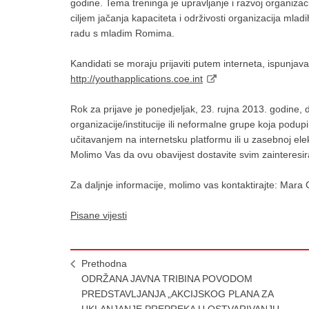
godine. Tema treninga je upravljanje i razvoj organiza
ciljem jačanja kapaciteta i održivosti organizacija mla
radu s mladim Romima.
Kandidati se moraju prijaviti putem interneta, ispunjava
http://youthapplications.coe.int
Rok za prijave je ponedjeljak, 23. rujna 2013. godine,
organizacije/institucije ili neformalne grupe koja podup
učitavanjem na internetsku platformu ili u zasebnoj ele
Molimo Vas da ovu obavijest dostavite svim zainteresi
Za daljnje informacije, molimo vas kontaktirajte: Ma
Pisane vijesti
Prethodna
ODRŽANA JAVNA TRIBINA POVODOM
PREDSTAVLJANJA „AKCIJSKOG PLANA ZA