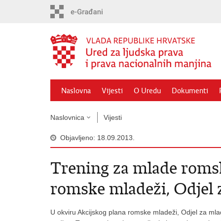
Preskoči
na
glavni
sadržaj
Naslovna
Vijesti
O Uredu
Dokumenti
Naslovnica
Vijesti
Objavljeno: 18.09.2013.
Trening za mlade romsk
romske mladeži, Odjel 
U okviru Akcijskog plana romske mladeži, Odjel za mla