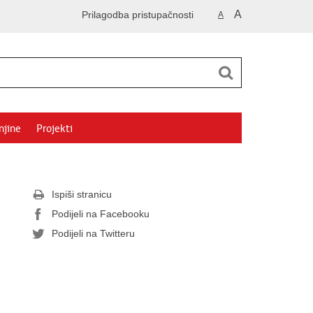
A
Prilagodba pristupačnosti
A
njine
Projekti
Ispiši stranicu
Podijeli na Facebooku
Podijeli na Twitteru