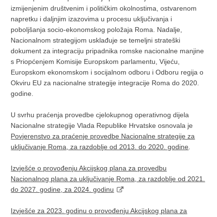
izmijenjenim društvenim i političkim okolnostima, ostvarenom
napretku i daljnjim izazovima u procesu uključivanja i
poboljšanja socio-ekonomskog položaja Roma. Nadalje,
Nacionalnom strategijom usklađuje se temeljni strateški
dokument za integraciju pripadnika romske nacionalne manjine
s Priopćenjem Komisije Europskom parlamentu, Vijeću,
Europskom ekonomskom i socijalnom odboru i Odboru regija o
Okviru EU za nacionalne strategije integracije Roma do 2020.
godine.
U svrhu praćenja provedbe cjelokupnog operativnog dijela
Nacionalne strategije Vlada Republike Hrvatske osnovala je
Povjerenstvo za praćenje provedbe Nacionalne strategije za
uključivanje Roma, za razdoblje od 2013. do 2020. godine
.
Izvješće o provođenju Akcijskog plana za provedbu
Nacionalnog plana za uključivanje Roma, za razdoblje od 2021.
do 2027. godine, za 2024. godinu
Izvješće za 2023. godinu o provođenju Akcijskog plana za