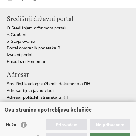
Ispiši
Podijeli
Podijeli
stranicu
na
na
Središnji državni portal
Facebooku
Twitteru
O Središnjem državnom portalu
e-Građani
e-Savjetovanja
Portal otvorenih podataka RH
Izvozni portal
Prijedlozi i komentari
Adresar
Središnji katalog službenih dokumenata RH
Adresar tijela javne vlasti
Adresar političkih stranaka u RH
Popis dužnosnika u RH
Ova stranica upotrebljava kolačiće
Besplatni telefoni javne uprave
Pozivi za žurnu pomoć
Nužni
Prihvaćam
Ne prihvaćam
Važne poveznice