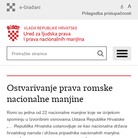
Preskoči
A
A
na
Prilagodba pristupačnosti
glavni
sadržaj
Ostvarivanje prava romske
nacionalne manjine
Romi su jedna od 22 nacionalne manjine koje se izrijekom
spominju u Izvorišnim osnovama Ustava Republike Hrvatske
„…
Republika Hrvatska ustanovljuje se kao nacionalna država
hrvatskog naroda i država pripadnika nacionalnih manjina: