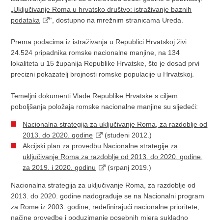
„
Uključivanje Roma u hrvatsko društvo: istraživanje baznih
podataka
“, dostupno na mrežnim stranicama Ureda.
Prema podacima iz istraživanja u Republici Hrvatskoj živi
24.524 pripadnika romske nacionalne manjine, na 134
lokaliteta u 15 županija Republike Hrvatske, što je dosad prvi
precizni pokazatelj brojnosti romske populacije u Hrvatskoj.
Temeljni dokumenti Vlade Republike Hrvatske s ciljem
poboljšanja položaja romske nacionalne manjine su sljedeći:
Nacionalna strategija za uključivanje Roma, za razdoblje od
2013. do 2020. godine
(studeni 2012.)
Akcijski plan za provedbu Nacionalne strategije za
uključivanje Roma za razdoblje od 2013. do 2020. godine,
za 2019. i 2020. godinu
(srpanj 2019.)
Nacionalna strategija za uključivanje Roma, za razdoblje od
2013. do 2020. godine nadograđuje se na Nacionalni program
za Rome iz 2003. godine, redefinirajući nacionalne prioritete,
načine provedbe i poduzimanje posebnih mjera sukladno