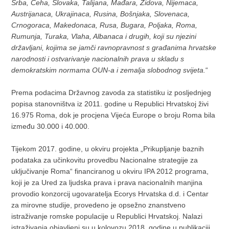
Srba, Čeha, Slovaka, Talijana, Mađara, Židova, Nijemaca,
Austrijanaca, Ukrajinaca, Rusina, Bošnjaka, Slovenaca,
Crnogoraca, Makedonaca, Rusa, Bugara, Poljaka, Roma,
Rumunja, Turaka, Vlaha, Albanaca i drugih, koji su njezini
državljani, kojima se jamči ravnopravnost s građanima hrvatske
narodnosti i ostvarivanje nacionalnih prava u skladu s
demokratskim normama OUN-a i zemalja slobodnog svijeta.
“
Prema podacima Državnog zavoda za statistiku iz posljednjeg
popisa stanovništva iz 2011. godine u Republici Hrvatskoj živi
16.975 Roma, dok je procjena Vijeća Europe o broju Roma bila
između 30.000 i 40.000.
Tijekom 2017. godine, u okviru projekta „Prikupljanje baznih
podataka za učinkovitu provedbu Nacionalne strategije za
uključivanje Roma“ financiranog u okviru IPA 2012 programa,
koji je za Ured za ljudska prava i prava nacionalnih manjina
provodio konzorcij ugovaratelja Ecorys Hrvatska d.d. i Centar
za mirovne studije, provedeno je opsežno znanstveno
istraživanje romske populacije u Republici Hrvatskoj. Nalazi
istraživanja objavljeni su u kolovozu 2018. godine u publikaciji