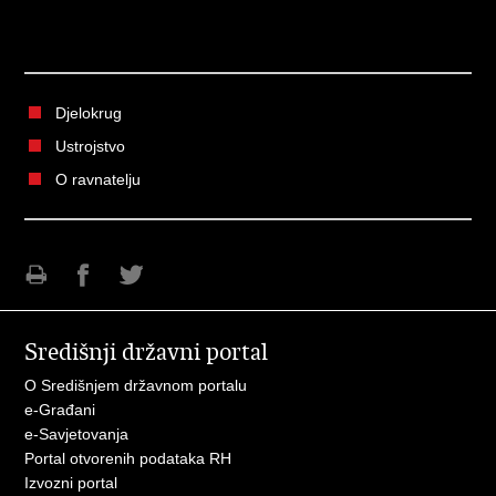
Djelokrug
Ustrojstvo
O ravnatelju
Ispiši
Podijeli
Podijeli
stranicu
na
na
Središnji državni portal
Facebooku
Twitteru
O Središnjem državnom portalu
e-Građani
e-Savjetovanja
Portal otvorenih podataka RH
Izvozni portal