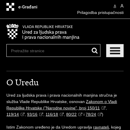
Preskoči
A
A
na
Prilagodba pristupačnosti
glavni
sadržaj
O Uredu
Ured za ljudska prava i prava nacionalnih manjina stručna je
služba Vlade Republike Hrvatske, osnovan
Zakonom o Vladi
Republike Hrvatske ("Narodne novine", broj 150/11
,
119/14
,
93/16
,
116/18
,
80/22
i
78/24
)
Istim Zakonom uređeno je da Uredom upravlja
ravnatelj
, kojeg