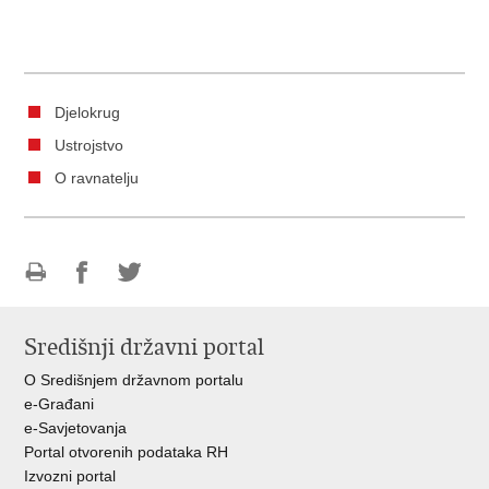
Djelokrug
Ustrojstvo
O ravnatelju
Ispiši
Podijeli
Podijeli
stranicu
na
na
Središnji državni portal
Facebooku
Twitteru
O Središnjem državnom portalu
e-Građani
e-Savjetovanja
Portal otvorenih podataka RH
Izvozni portal