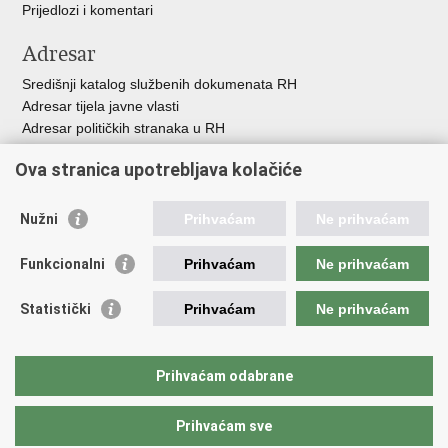
Prijedlozi i komentari
Adresar
Središnji katalog službenih dokumenata RH
Adresar tijela javne vlasti
Adresar političkih stranaka u RH
Popis dužnosnika u RH
Ova stranica upotrebljava kolačiće
Besplatni telefoni javne uprave
Pozivi za žurnu pomoć
Nužni
Prihvaćam
Ne prihvaćam
Važne poveznice
Funkcionalni
Prihvaćam
Ne prihvaćam
Vlada Republike Hrvatske
Hrvatski sabor
Statistički
Prihvaćam
Ne prihvaćam
Savjet za nacionalne manjine
Europski sud za ljudska prava
Okvirna konvencija za zaštitu nacionalnih manjina
Prihvaćam odabrane
Ured zastupnika RH pred Eur.sudom za ljudska prava
Prihvaćam sve