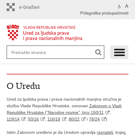
Preskoči
A
A
na
Prilagodba pristupačnosti
glavni
sadržaj
O Uredu
Ured za ljudska prava i prava nacionalnih manjina stručna je
služba Vlade Republike Hrvatske, osnovan
Zakonom o Vladi
Republike Hrvatske ("Narodne novine", broj 150/11
,
119/14
,
93/16
,
116/18
,
80/22
i
78/24
)
Istim Zakonom uređeno je da Uredom upravlja
ravnatelj
, kojeg