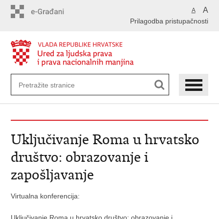
Preskoči
A
A
na
Prilagodba pristupačnosti
glavni
sadržaj
Uključivanje Roma u hrvatsko
društvo: obrazovanje i
zapošljavanje
Virtualna konferencija:
Uključivanje Roma u hrvatsko društvo: obrazovanje i