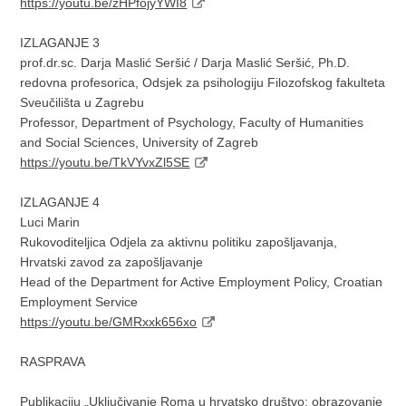
https://youtu.be/zHPfojyYWI8
IZLAGANJE 3
prof.dr.sc. Darja Maslić Seršić / Darja Maslić Seršić, Ph.D.
redovna profesorica, Odsjek za psihologiju Filozofskog fakulteta
Sveučilišta u Zagrebu
Professor, Department of Psychology, Faculty of Humanities
and Social Sciences, University of Zagreb
https://youtu.be/TkVYvxZl5SE
IZLAGANJE 4
Luci Marin
Rukovoditeljica Odjela za aktivnu politiku zapošljavanja,
Hrvatski zavod za zapošljavanje
Head of the Department for Active Employment Policy, Croatian
Employment Service
https://youtu.be/GMRxxk656xo
RASPRAVA
Publikaciju „Uključivanje Roma u hrvatsko društvo: obrazovanje