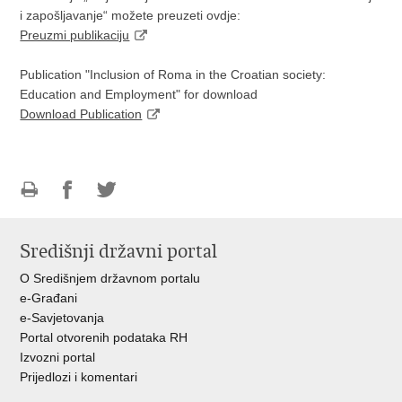
i zapošljavanje“ možete preuzeti ovdje:
Preuzmi publikaciju
Publication "Inclusion of Roma in the Croatian society:
Education and Employment" for download
Download Publication
Ispiši
Podijeli
Podijeli
stranicu
na
na
Središnji državni portal
Facebooku
Twitteru
O Središnjem državnom portalu
e-Građani
e-Savjetovanja
Portal otvorenih podataka RH
Izvozni portal
Prijedlozi i komentari