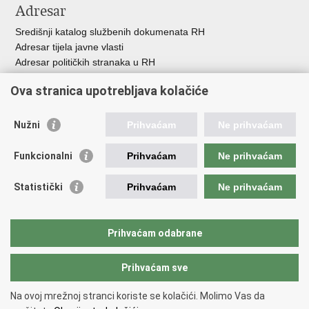
Adresar
Središnji katalog službenih dokumenata RH
Adresar tijela javne vlasti
Adresar političkih stranaka u RH
Popis dužnosnika u RH
Ova stranica upotrebljava kolačiće
Besplatni telefoni javne uprave
Pozivi za žurnu pomoć
Nužni
Prihvaćam
Ne prihvaćam
Važne poveznice
Funkcionalni
Prihvaćam
Ne prihvaćam
Vlada Republike Hrvatske
Hrvatski sabor
Statistički
Prihvaćam
Ne prihvaćam
Savjet za nacionalne manjine
Europski sud za ljudska prava
Okvirna konvencija za zaštitu nacionalnih manjina
Prihvaćam odabrane
Ured zastupnika RH pred Eur.sudom za ljudska prava
Prihvaćam sve
Povratak na vrh
Na ovoj mrežnoj stranci koriste se kolačići. Molimo Vas da
Copyright © 2026 Ured za ljudska prava i prava nacionalnih manjina.