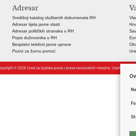
Adresar
V
Središnji katalog službenih dokumenata RH
Vla
Adresar tijela javne vlasti
Hrv
Adresar političkih stranaka u RH
Sav
Popis dužnosnika u RH
Eur
Besplatni telefoni javne uprave
Okv
Pozivi za žurnu pomoć
Ure
opyright © 2026 Ured za ljudska prava i prava nacionalnih manjina.
Uvjeti korišten
Ov
Nu
Fu
St