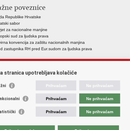
ažne poveznice
da Republike Hrvatske
atski sabor
jet za nacionalne manjine
opski sud za ljudska prava
irna konvencija za zaštitu nacionalnih manjina
d zastupnika RH pred Eur.sudom za ljudska prava
ja
.
a stranica upotrebljava kolačiće
žni
Prihvaćam
Ne prihvaćam
nkcionalni
Prihvaćam
Ne prihvaćam
atistički
Prihvaćam
Ne prihvaćam