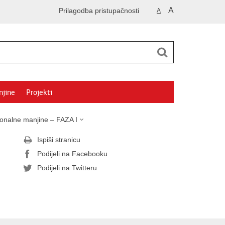
A
Prilagodba pristupačnosti
A
njine
Projekti
ionalne manjine – FAZA I
Ispiši stranicu
Podijeli na Facebooku
Podijeli na Twitteru