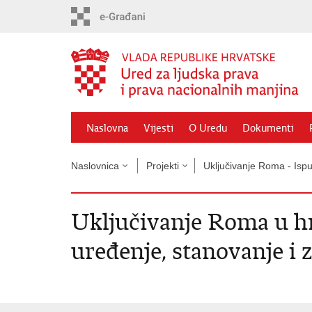
Preskoči
na
glavni
sadržaj
Naslovna
Vijesti
O Uredu
Dokumenti
Naslovnica
Projekti
Uključivanje Roma - Ispu
Uključivanje Roma u hr
uređenje, stanovanje i z