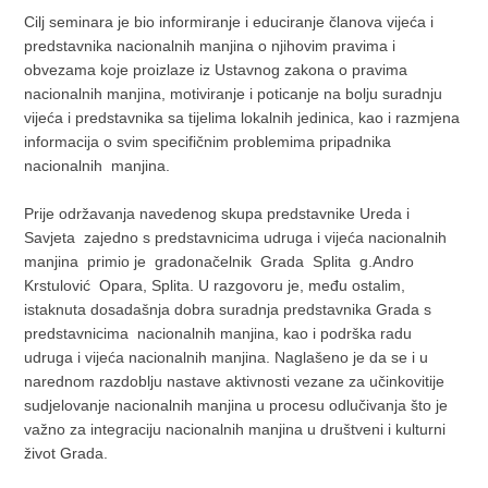
Cilj seminara je bio informiranje i educiranje članova vijeća i
predstavnika nacionalnih manjina o njihovim pravima i
obvezama koje proizlaze iz Ustavnog zakona o pravima
nacionalnih manjina, motiviranje i poticanje na bolju suradnju
vijeća i predstavnika sa tijelima lokalnih jedinica, kao i razmjena
informacija o svim specifičnim problemima pripadnika
nacionalnih manjina.
Prije održavanja navedenog skupa predstavnike Ureda i
Savjeta zajedno s predstavnicima udruga i vijeća nacionalnih
manjina primio je gradonačelnik Grada Splita g.Andro
Krstulović Opara, Splita. U razgovoru je, među ostalim,
istaknuta dosadašnja dobra suradnja predstavnika Grada s
predstavnicima nacionalnih manjina, kao i podrška radu
udruga i vijeća nacionalnih manjina. Naglašeno je da se i u
narednom razdoblju nastave aktivnosti vezane za učinkovitije
sudjelovanje nacionalnih manjina u procesu odlučivanja što je
važno za integraciju nacionalnih manjina u društveni i kulturni
život Grada.