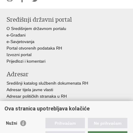
Ispiši
Podijeli
Podijeli
stranicu
na
na
Središnji državni portal
Facebooku
Twitteru
O Središnjem državnom portalu
e-Građani
e-Savjetovanja
Portal otvorenih podataka RH
Izvozni portal
Prijedlozi i komentari
Adresar
Središnji katalog službenih dokumenata RH
Adresar tijela javne vlasti
Adresar političkih stranaka u RH
Popis dužnosnika u RH
Ova stranica upotrebljava kolačiće
Besplatni telefoni javne uprave
Pozivi za žurnu pomoć
Nužni
Prihvaćam
Ne prihvaćam
Važne poveznice