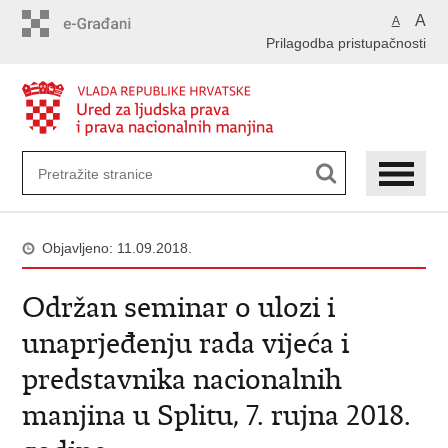
Preskoči
A
A
na
Prilagodba pristupačnosti
glavni
sadržaj
Objavljeno: 11.09.2018.
Održan seminar o ulozi i
unaprjeđenju rada vijeća i
predstavnika nacionalnih
manjina u Splitu, 7. rujna 2018.