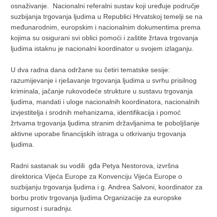
osnaživanje. Nacionalni referalni sustav koji uređuje područje
suzbijanja trgovanja ljudima u Republici Hrvatskoj temelji se na
međunarodnim, europskim i nacionalnim dokumentima prema
kojima su osigurani svi oblici pomoći i zaštite žrtava trgovanja
ljudima istaknu je nacionalni koordinator u svojem izlaganju.
U dva radna dana održane su četiri tematske sesije:
razumijevanje i rješavanje trgovanja ljudima u svrhu prisilnog
kriminala, jačanje rukovodeće strukture u sustavu trgovanja
ljudima, mandati i uloge nacionalnih koordinatora, nacionalnih
izvjestitelja i srodnih mehanizama, identifikacija i pomoć
žrtvama trgovanja ljudima stranim državljanima te poboljšanje
aktivne uporabe financijskih istraga u otkrivanju trgovanja
ljudima.
Radni sastanak su vodili gđa Petya Nestorova, izvršna
direktorica Vijeća Europe za Konvenciju Vijeća Europe o
suzbijanju trgovanja ljudima i g. Andrea Salvoni, koordinator za
borbu protiv trgovanja ljudima Organizacije za europske
sigurnost i suradnju.