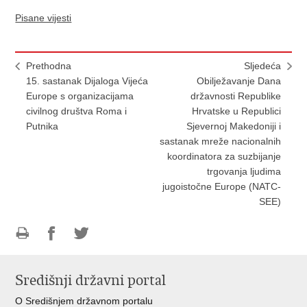
Pisane vijesti
Prethodna
Sljedeća
15. sastanak Dijaloga Vijeća
Obilježavanje Dana
Europe s organizacijama
državnosti Republike
civilnog društva Roma i
Hrvatske u Republici
Putnika
Sjevernoj Makedoniji i
sastanak mreže nacionalnih
koordinatora za suzbijanje
trgovanja ljudima
jugoistočne Europe (NATC-
SEE)
Ispiši
Podijeli
Podijeli
stranicu
na
na
Središnji državni portal
Facebooku
Twitteru
O Središnjem državnom portalu