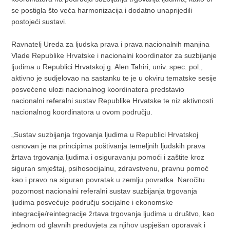
se postigla što veća harmonizacija i dodatno unaprijedili
postojeći sustavi.
Ravnatelj Ureda za ljudska prava i prava nacionalnih manjina
Vlade Republike Hrvatske i nacionalni koordinator za suzbijanje
ljudima u Republici Hrvatskoj g. Alen Tahiri, univ. spec. pol.,
aktivno je sudjelovao na sastanku te je u okviru tematske sesije
posvećene ulozi nacionalnog koordinatora predstavio
nacionalni referalni sustav Republike Hrvatske te niz aktivnosti
nacionalnog koordinatora u ovom području.
„Sustav suzbijanja trgovanja ljudima u Republici Hrvatskoj
osnovan je na principima poštivanja temeljnih ljudskih prava
žrtava trgovanja ljudima i osiguravanju pomoći i zaštite kroz
siguran smještaj, psihosocijalnu, zdravstvenu, pravnu pomoć
kao i pravo na siguran povratak u zemlju povratka. Naročitu
pozornost nacionalni referalni sustav suzbijanja trgovanja
ljudima posvećuje području socijalne i ekonomske
integracije/reintegracije žrtava trgovanja ljudima u društvo, kao
jednom od glavnih preduvjeta za njihov uspješan oporavak i