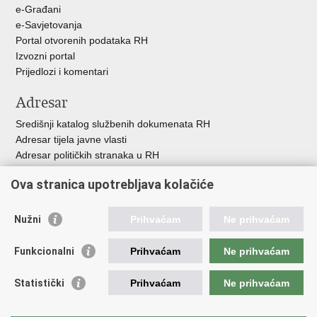
e-Građani
e-Savjetovanja
Portal otvorenih podataka RH
Izvozni portal
Prijedlozi i komentari
Adresar
Središnji katalog službenih dokumenata RH
Adresar tijela javne vlasti
Adresar političkih stranaka u RH
Popis dužnosnika u RH
Ova stranica upotrebljava kolačiće
Besplatni telefoni javne uprave
Pozivi za žurnu pomoć
Nužni
Prihvaćam
Ne prihvaćam
Važne poveznice
Funkcionalni
Prihvaćam
Ne prihvaćam
Vlada Republike Hrvatske
Hrvatski sabor
Statistički
Prihvaćam
Ne prihvaćam
Savjet za nacionalne manjine
Europski sud za ljudska prava
Okvirna konvencija za zaštitu nacionalnih manjina