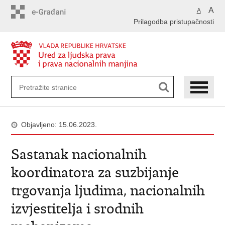
Preskoči
A
A
na
Prilagodba pristupačnosti
glavni
sadržaj
Objavljeno: 15.06.2023.
Sastanak nacionalnih
koordinatora za suzbijanje
trgovanja ljudima, nacionalnih
izvjestitelja i srodnih