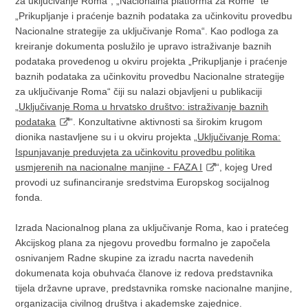
za uključivanje Roma“, „Nacionalna platforma za Rome“ te
„Prikupljanje i praćenje baznih podataka za učinkovitu provedbu
Nacionalne strategije za uključivanje Roma“. Kao podloga za
kreiranje dokumenta poslužilo je upravo istraživanje baznih
podataka provedenog u okviru projekta „Prikupljanje i praćenje
baznih podataka za učinkovitu provedbu Nacionalne strategije
za uključivanje Roma“ čiji su nalazi objavljeni u publikaciji
„
Uključivanje Roma u hrvatsko društvo: istraživanje baznih
podataka
“. Konzultativne aktivnosti sa širokim krugom
dionika nastavljene su i u okviru projekta „
Uključivanje Roma:
Ispunjavanje preduvjeta za učinkovitu provedbu politika
usmjerenih na nacionalne manjine - FAZA I
“, kojeg Ured
provodi uz sufinanciranje sredstvima Europskog socijalnog
fonda.
Izrada Nacionalnog plana za uključivanje Roma, kao i pratećeg
Akcijskog plana za njegovu provedbu formalno je započela
osnivanjem Radne skupine za izradu nacrta navedenih
dokumenata koja obuhvaća članove iz redova predstavnika
tijela državne uprave, predstavnika romske nacionalne manjine,
organizacija civilnog društva i akademske zajednice.