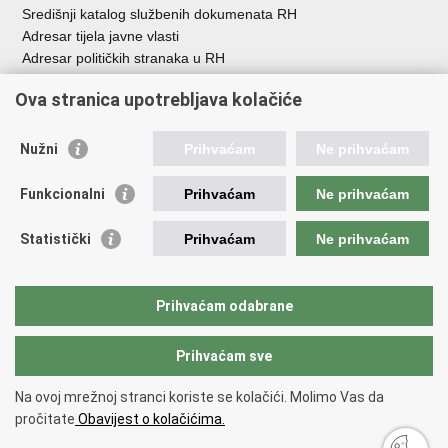
Središnji katalog službenih dokumenata RH
Adresar tijela javne vlasti
Adresar političkih stranaka u RH
Popis dužnosnika u RH
Ova stranica upotrebljava kolačiće
Besplatni telefoni javne uprave
Pozivi za žurnu pomoć
Nužni
Prihvaćam
Ne prihvaćam
Važne poveznice
Funkcionalni
Prihvaćam
Ne prihvaćam
Vlada Republike Hrvatske
Hrvatski sabor
Statistički
Prihvaćam
Ne prihvaćam
Savjet za nacionalne manjine
Europski sud za ljudska prava
Okvirna konvencija za zaštitu nacionalnih manjina
Prihvaćam odabrane
Ured zastupnika RH pred Eur.sudom za ljudska prava
Prihvaćam sve
Povratak na vrh
Na ovoj mrežnoj stranci koriste se kolačići. Molimo Vas da
Copyright © 2026 Ured za ljudska prava i prava nacionalnih manjina.
pročitate
Obavijest o kolačićima.
Uvjeti korištenja
.