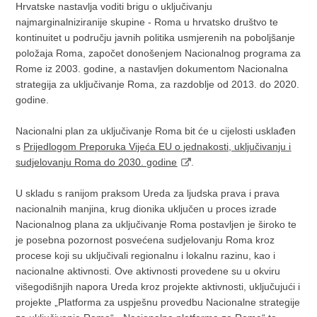
Hrvatske nastavlja voditi brigu o uključivanju
najmarginalniziranije skupine - Roma u hrvatsko društvo te
kontinuitet u području javnih politika usmjerenih na poboljšanje
položaja Roma, započet donošenjem Nacionalnog programa za
Rome iz 2003. godine, a nastavljen dokumentom Nacionalna
strategija za uključivanje Roma, za razdoblje od 2013. do 2020.
godine.
Nacionalni plan za uključivanje Roma bit će u cijelosti usklađen
s
Prijedlogom Preporuka Vijeća EU o jednakosti, uključivanju i
sudjelovanju Roma do 2030. godine
.
U skladu s ranijom praksom Ureda za ljudska prava i prava
nacionalnih manjina, krug dionika uključen u proces izrade
Nacionalnog plana za uključivanje Roma postavljen je široko te
je posebna pozornost posvećena sudjelovanju Roma kroz
procese koji su uključivali regionalnu i lokalnu razinu, kao i
nacionalne aktivnosti. Ove aktivnosti provedene su u okviru
višegodišnjih napora Ureda kroz projekte aktivnosti, uključujući i
projekte „Platforma za uspješnu provedbu Nacionalne strategije