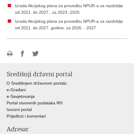
Izrada Akcijskog plana za provedbu NPUR-a za razdoblje
od 2021. do 2027., za 2023.-2025.
Izrada Akcijskog plana za provedbu NPUR-a za razdoblje
od 2021. do 2027. godine, za 2026. - 2027.
Ispiši
Podijeli
Podijeli
stranicu
na
na
Središnji državni portal
Facebooku
Twitteru
O Središnjem državnom portalu
e-Građani
e-Savjetovanja
Portal otvorenih podataka RH
Izvozni portal
Prijedlozi i komentari
Adresar