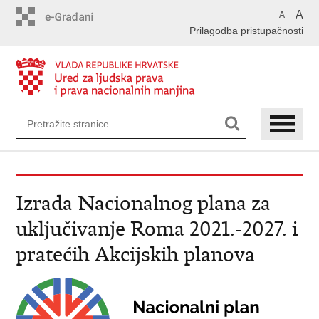
Preskoči
A
A
na
Prilagodba pristupačnosti
glavni
sadržaj
Izrada Nacionalnog plana za
uključivanje Roma 2021.-2027. i
pratećih Akcijskih planova