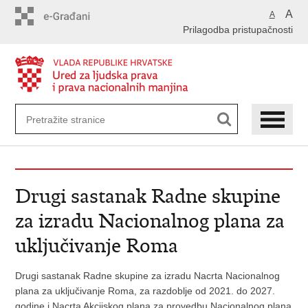
Preskoči
A
A
na
Prilagodba pristupačnosti
glavni
sadržaj
Drugi sastanak Radne skupine
za izradu Nacionalnog plana za
uključivanje Roma
Drugi sastanak Radne skupine za izradu Nacrta Nacionalnog
plana za uključivanje Roma, za razdoblje od 2021. do 2027.
godine i Nacrta Akcijskog plana za provedbu Nacionalnog plana