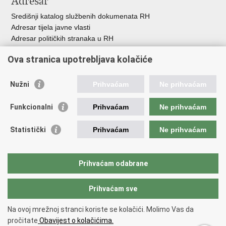
Adresar
Središnji katalog službenih dokumenata RH
Adresar tijela javne vlasti
Adresar političkih stranaka u RH
Popis dužnosnika u RH
Ova stranica upotrebljava kolačiće
Besplatni telefoni javne uprave
Pozivi za žurnu pomoć
Nužni
Prihvaćam
Ne prihvaćam
Važne poveznice
Funkcionalni
Prihvaćam
Ne prihvaćam
Vlada Republike Hrvatske
Hrvatski sabor
Statistički
Prihvaćam
Ne prihvaćam
Savjet za nacionalne manjine
Europski sud za ljudska prava
Okvirna konvencija za zaštitu nacionalnih manjina
Prihvaćam odabrane
Ured zastupnika RH pred Eur.sudom za ljudska prava
Prihvaćam sve
Povratak na vrh
Na ovoj mrežnoj stranci koriste se kolačići. Molimo Vas da
Copyright © 2026 Ured za ljudska prava i prava nacionalnih manjina.
pročitate
Obavijest o kolačićima.