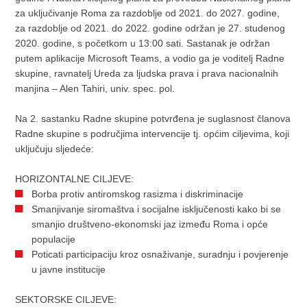
za uključivanje Roma za razdoblje od 2021. do 2027. godine,
za razdoblje od 2021. do 2022. godine održan je 27. studenog
2020. godine, s početkom u 13:00 sati. Sastanak je održan
putem aplikacije Microsoft Teams, a vodio ga je voditelj Radne
skupine, ravnatelj Ureda za ljudska prava i prava nacionalnih
manjina – Alen Tahiri, univ. spec. pol.
Na 2. sastanku Radne skupine potvrđena je suglasnost članova
Radne skupine s područjima intervencije tj. općim ciljevima, koji
uključuju sljedeće:
HORIZONTALNE CILJEVE:
Borba protiv antiromskog rasizma i diskriminacije
Smanjivanje siromaštva i socijalne isključenosti kako bi se
smanjio društveno-ekonomski jaz između Roma i opće
populacije
Poticati participaciju kroz osnaživanje, suradnju i povjerenje
u javne institucije
SEKTORSKE CILJEVE: