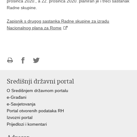
prosinca 2020., a 22. prosinca 2020. planiran je i treći sastanak
Radne skupine.
Zapisnik s drugog sastanka Radne skupine za izradu
Nacionalnog plana za Rome
Ispiši
Podijeli
Podijeli
stranicu
na
na
Središnji državni portal
Facebooku
Twitteru
O Središnjem državnom portalu
e-Građani
e-Savjetovanja
Portal otvorenih podataka RH
Izvozni portal
Prijedlozi i komentari