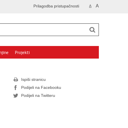
A
Prilagodba pristupačnosti
A
njine
Projekti
Ispiši stranicu
Podijeli na Facebooku
Podijeli na Twitteru