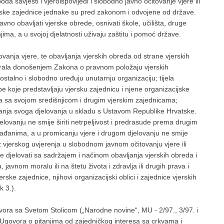
 savjesti i vjeroispovijedi i slobodno javno očitovanje vjere ili
rske zajednice jednake su pred zakonom i odvojene od države.
no obavljati vjerske obrede, osnivati škole, učilišta, druge
jima, a u svojoj djelatnosti uživaju zaštitu i pomoć države.
ovanja vjere, te obavljanja vjerskih obreda od strane vjerskih
ulirala donošenjem Zakona o pravnom položaju vjerskih
alno i slobodno uređuju unutarnju organizaciju; tijela
sobe koje predstavljaju vjersku zajednicu i njene organizacijske
eza sa svojom središnjicom i drugim vjerskim zajednicama;
tanja svoga djelovanja u skladu s Ustavom Republike Hrvatske.
lovanju ne smije širiti netrpeljivost i predrasude prema drugim
građanima, a u promicanju vjere i drugom djelovanju ne smije
 vjerskog uvjerenja u slobodnom javnom očitovanju vjere ili
e djelovati sa sadržajem i načinom obavljanja vjerskih obreda i
 javnom moralu ili na štetu života i zdravlja ili drugih prava i
rske zajednice, njihovi organizacijski oblici i zajednice vjerskih
k 3.).
vora sa Svetom Stolicom („Narodne novine“, MU - 2/97., 3/97. i
t Ugovora o pitanjima od zajedničkog interesa sa crkvama i