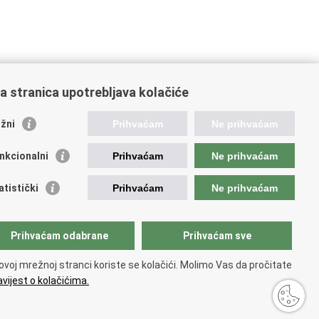
a stranica upotrebljava kolačiće
žni
Prihvaćam
Ne prihvaćam
nkcionalni
Prihvaćam
Ne prihvaćam
ažne poveznice
atistički
Prihvaćam
Ne prihvaćam
da Republike Hrvatske
atski sabor
jet za nacionalne manjine
Prihvaćam odabrane
Prihvaćam sve
opski sud za ljudska prava
irna konvencija za zaštitu nacionalnih manjina
ovoj mrežnoj stranci koriste se kolačići. Molimo Vas da pročitate
d zastupnika RH pred Eur.sudom za ljudska prava
vijest o kolačićima.
ja
.