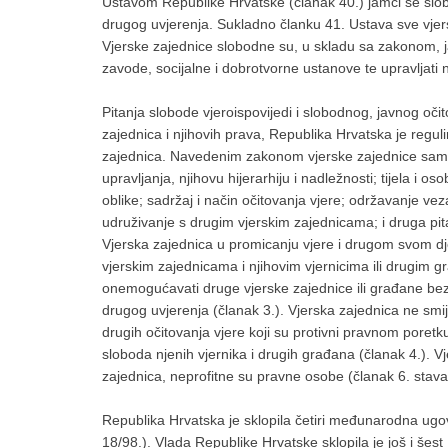
Ustavom Republike Hrvatske (članak 40.) jamči se sloboda
drugog uvjerenja. Sukladno članku 41. Ustava sve vje
Vjerske zajednice slobodne su, u skladu sa zakonom, jav
zavode, socijalne i dobrotvorne ustanove te upravljati n
Pitanja slobode vjeroispovijedi i slobodnog, javnog očit
zajednica i njihovih prava, Republika Hrvatska je reg
zajednica. Navedenim zakonom vjerske zajednice samost
upravljanja, njihovu hijerarhiju i nadležnosti; tijela i o
oblike; sadržaj i način očitovanja vjere; održavanje v
udruživanje s drugim vjerskim zajednicama; i druga pi
Vjerska zajednica u promicanju vjere i drugom svom dje
vjerskim zajednicama i njihovim vjernicima ili drugim 
onemogućavati druge vjerske zajednice ili građane bez
drugog uvjerenja (članak 3.). Vjerska zajednica ne smij
drugih očitovanja vjere koji su protivni pravnom poretku,
sloboda njenih vjernika i drugih građana (članak 4.). Vje
zajednica, neprofitne su pravne osobe (članak 6. stava
Republika Hrvatska je sklopila četiri međunarodna ugo
18/98.). Vlada Republike Hrvatske sklopila je još i šes