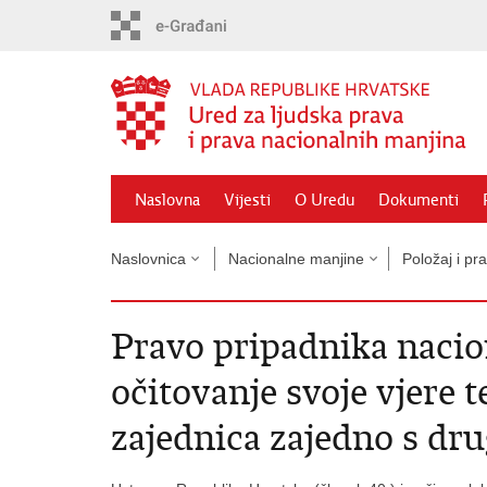
Preskoči
na
glavni
sadržaj
Naslovna
Vijesti
O Uredu
Dokumenti
Naslovnica
Nacionalne manjine
Položaj i pr
Pravo pripadnika nacio
očitovanje svoje vjere t
zajednica zajedno s dr