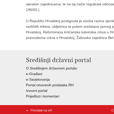
vjerskim zajednicama, te na taj način regulirala odnose
196/03.).
U Republici Hrvatskoj postignuta je visoka razina vjers
različitih tribina, obljetnica te putem sredstava javnog
Hrvatskoj, Reformirana kršćanska kalvinska crkva u H
pravoslavna crkva u Hrvatskoj, Židovska zajednica Bet I
Središnji državni portal
O Središnjem državnom portalu
e-Građani
e-Savjetovanja
Portal otvorenih podataka RH
Izvozni portal
Prijedlozi i komentari
Povratak na vrh
C