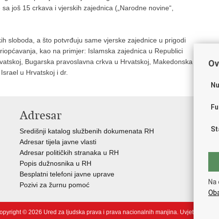
 sa još 15 crkava i vjerskih zajednica („Narodne novine“,
kih sloboda, a što potvrđuju same vjerske zajednice u prigodi
 priopćavanja, kao na primjer: Islamska zajednica u Republici
rvatskoj, Bugarska pravoslavna crkva u Hrvatskoj, Makedonska
Ov
srael u Hrvatskoj i dr.
Nu
Fu
Adresar
V
St
Središnji katalog službenih dokumenata RH
Vla
Adresar tijela javne vlasti
Hrv
Adresar političkih stranaka u RH
Sav
Popis dužnosnika u RH
Eur
Besplatni telefoni javne uprave
Okv
Na 
Pozivi za žurnu pomoć
Ure
Oba
opyright © 2026 Ured za ljudska prava i prava nacionalnih manjina.
Uvjeti korišten