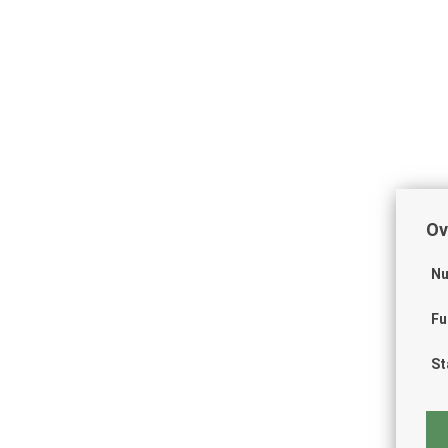
Ov
Nu
Fu
St