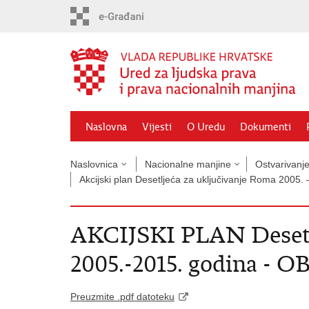
Preskoči
na
glavni
sadržaj
Naslovna
Vijesti
O Uredu
Dokumenti
Naslovnica
Nacionalne manjine
Ostvarivanj
Akcijski plan Desetljeća za uključivanje Roma 2005. 
AKCIJSKI PLAN Desetlj
2005.-2015. godina -
Preuzmite .pdf datoteku