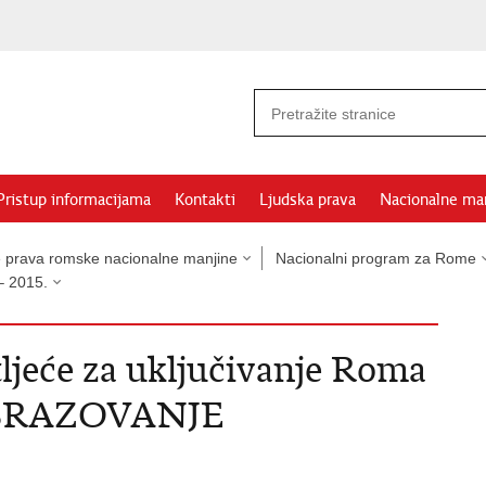
Pristup informacijama
Kontakti
Ljudska prava
Nacionalne ma
e prava romske nacionalne manjine
Nacionalni program za Rome
– 2015.
eće za uključivanje Roma
 OBRAZOVANJE