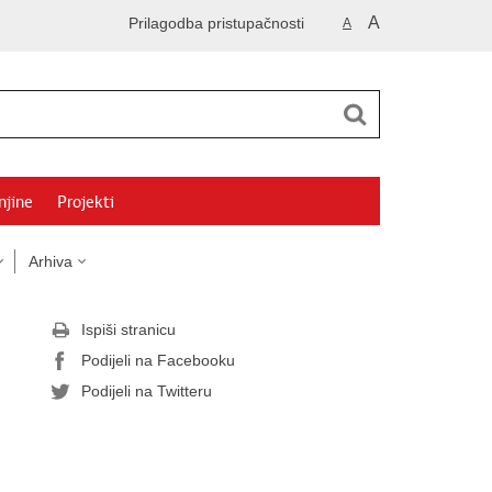
A
Prilagodba pristupačnosti
A
njine
Projekti
Arhiva
Ispiši stranicu
Podijeli na Facebooku
Podijeli na Twitteru