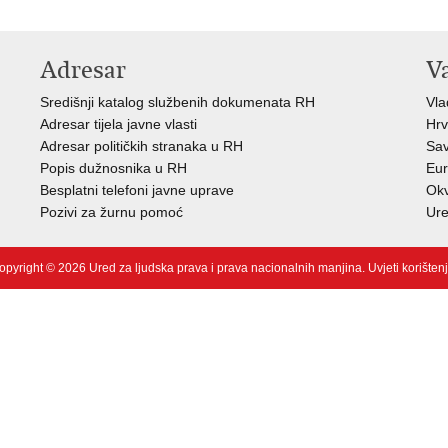
Adresar
V
Središnji katalog službenih dokumenata RH
Vla
Adresar tijela javne vlasti
Hrv
Adresar političkih stranaka u RH
Sav
Popis dužnosnika u RH
Eur
Besplatni telefoni javne uprave
Okv
Pozivi za žurnu pomoć
Ure
opyright © 2026 Ured za ljudska prava i prava nacionalnih manjina.
Uvjeti korišten