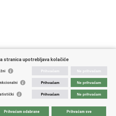
a stranica upotrebljava kolačiće
žni
Prihvaćam
Ne prihvaćam
nkcionalni
Prihvaćam
Ne prihvaćam
atistički
Prihvaćam
Ne prihvaćam
Prihvaćam odabrane
Prihvaćam sve